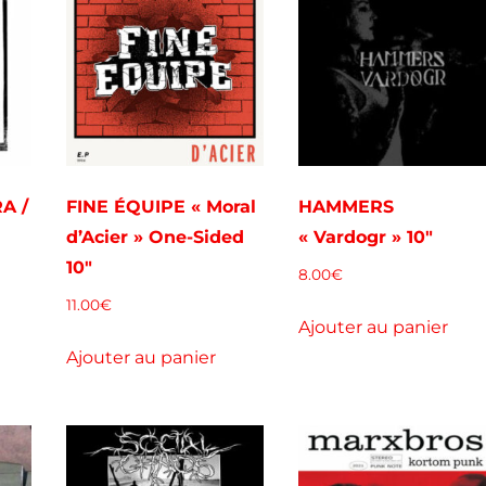
A /
FINE ÉQUIPE « Moral
HAMMERS
d’Acier » One-Sided
« Vardogr » 10″
10″
8.00
€
11.00
€
Ajouter au panier
Ajouter au panier