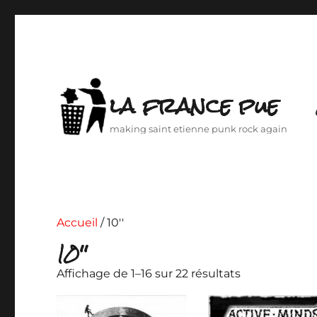
la france pue
making saint etienne punk rock again
Accueil
/ 10''
10''
Affichage de 1–16 sur 22 résultats