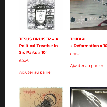
JESUS BRUISER « A
JOKARI
Political Treatise in
« Déformation » 1
Six Parts » 10″
6.00
€
6.00
€
Ajouter au panier
Ajouter au panier