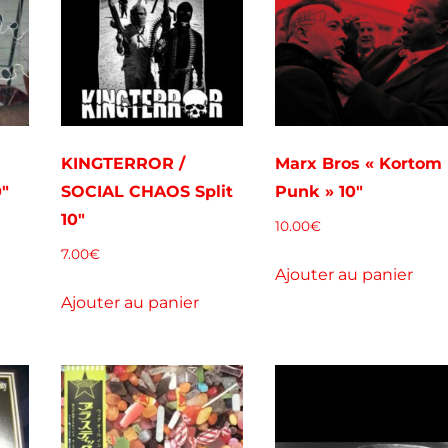
KINGTERROR /
Marx Bros « Kortom
0″
SOCIAL CHAOS Split
Punk » 10″
10″
10.00
€
7.00
€
Ajouter au panier
Ajouter au panier