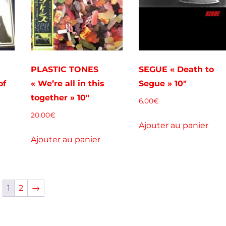
PLASTIC TONES
SEGUE « Death to
of
« We’re all in this
Segue » 10″
together » 10″
6.00
€
20.00
€
Ajouter au panier
Ajouter au panier
1
2
→