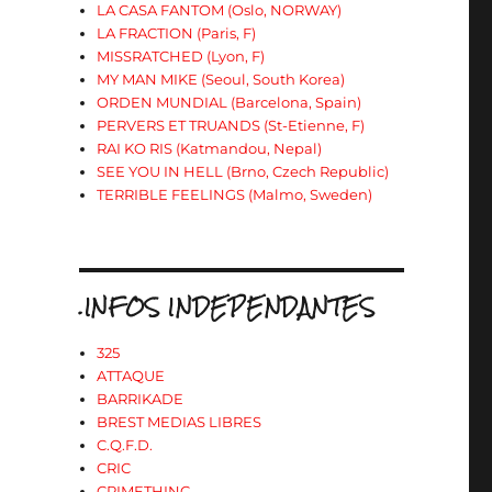
LA CASA FANTOM (Oslo, NORWAY)
LA FRACTION (Paris, F)
MISSRATCHED (Lyon, F)
MY MAN MIKE (Seoul, South Korea)
ORDEN MUNDIAL (Barcelona, Spain)
PERVERS ET TRUANDS (St-Etienne, F)
RAI KO RIS (Katmandou, Nepal)
SEE YOU IN HELL (Brno, Czech Republic)
TERRIBLE FEELINGS (Malmo, Sweden)
.INFOS INDEPENDANTES
325
ATTAQUE
BARRIKADE
BREST MEDIAS LIBRES
C.Q.F.D.
CRIC
CRIMETHINC