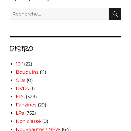
RE
Recherche
pour :
DISTRO
10''
(22)
Bouquins
(11)
CDs
(0)
DVDs
(1)
EPs
(329)
Fanzines
(29)
LPs
(752)
Non classé
(0)
Nouveautés / NEW
(64)