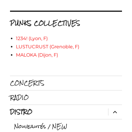
PUNKS COLLECTIVES
1234! (Lyon, F)
LUSTUCRUST (Grenoble, F)
MALOKA (Dijon, F)
CONCERTS
RADIO
DISTRO
ouvrir
le
sous-
Nouveautés / NEW
menu