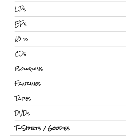
LPs
EPs
10 »
CDs
Bouquins
Fanzines
Tapes
DVDs
T-Shirts / Goodies