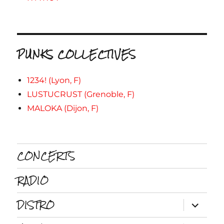
PUNKS COLLECTIVES
1234! (Lyon, F)
LUSTUCRUST (Grenoble, F)
MALOKA (Dijon, F)
CONCERTS
RADIO
DISTRO
ouvrir
le
sous-