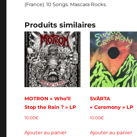
(France). 10 Songs. Mascara Rocks.
Produits similaires
MOTRON « Who’ll
SVÄRTA
Stop the Rain ? » LP
« Ceremony » LP
10.00
€
10.00
€
Ajouter au panier
Ajouter au panier