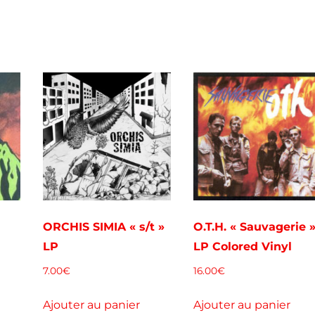
ORCHIS SIMIA « s/t »
O.T.H. « Sauvagerie 
LP
LP Colored Vinyl
7.00
€
16.00
€
Ajouter au panier
Ajouter au panier