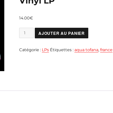
Vinyl LP
14.00
€
quantité
AJOUTER AU PANIER
de
AQUA
Catégorie :
LPs
Étiquettes :
aqua tofana
,
france
TOFANA
"Miroirs"
Colored
Vinyl
LP