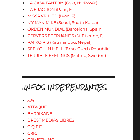
LA CASA FANTOM (Oslo, NORWAY)
LA FRACTION (Paris, F)
MISSRATCHED (Lyon, F)
MY MAN MIKE (Seoul, South Korea)
ORDEN MUNDIAL (Barcelona, Spain)
PERVERS ET TRUANDS (St-Etienne, F)
RAI KO RIS (Katmandou, Nepal)
SEE YOU IN HELL (Brno, Czech Republic)
TERRIBLE FEELINGS (Malmo, Sweden)
.INFOS INDEPENDANTES
325
ATTAQUE
BARRIKADE
BREST MEDIAS LIBRES
C.Q.F.D.
CRIC
CRIMETHINC