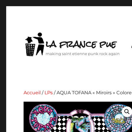
la france pue
making saint etienne punk rock again
Accueil
/
LPs
/ AQUA TOFANA « Miroirs » Colore