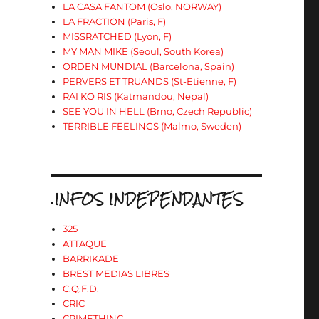
LA CASA FANTOM (Oslo, NORWAY)
LA FRACTION (Paris, F)
MISSRATCHED (Lyon, F)
MY MAN MIKE (Seoul, South Korea)
ORDEN MUNDIAL (Barcelona, Spain)
PERVERS ET TRUANDS (St-Etienne, F)
RAI KO RIS (Katmandou, Nepal)
SEE YOU IN HELL (Brno, Czech Republic)
TERRIBLE FEELINGS (Malmo, Sweden)
.INFOS INDEPENDANTES
325
ATTAQUE
BARRIKADE
BREST MEDIAS LIBRES
C.Q.F.D.
CRIC
CRIMETHINC