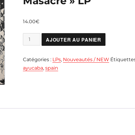
Masacre » LP
14.00
€
quantité
AJOUTER AU PANIER
de
AYUCABA
Catégories :
LPs
,
Nouveautés / NEW
Étiquettes
"Operacion
ayucaba
,
spain
Masacre"
LP