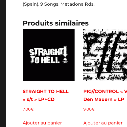
(Spain). 9 Songs. Metadona Rds.
Produits similaires
STRAIGHT TO HELL
PIG//CONTROL « 
« s/t » LP+CD
Den Mauern » LP
7.00
€
9.00
€
Ajouter au panier
Ajouter au panier