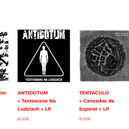
Von
ANTIDOTUM
TENTACULO
« Testowane Na
« Cansados de
Ludziach » LP
Esperar » LP
8.00
€
8.00
€