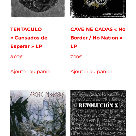
TENTACULO
CAVE NE CADAS « No
« Cansados de
Border / No Nation »
Esperar » LP
LP
8.00
€
7.00
€
Ajouter au panier
Ajouter au panier