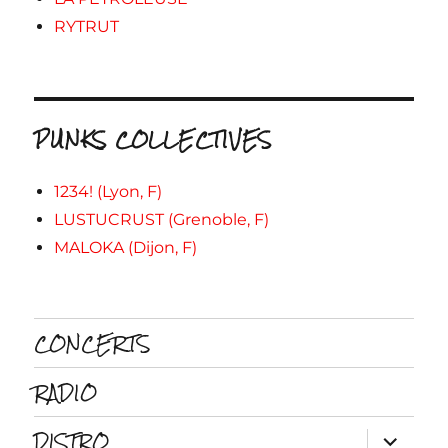
RYTRUT
PUNKS COLLECTIVES
1234! (Lyon, F)
LUSTUCRUST (Grenoble, F)
MALOKA (Dijon, F)
CONCERTS
RADIO
DISTRO
ouvrir