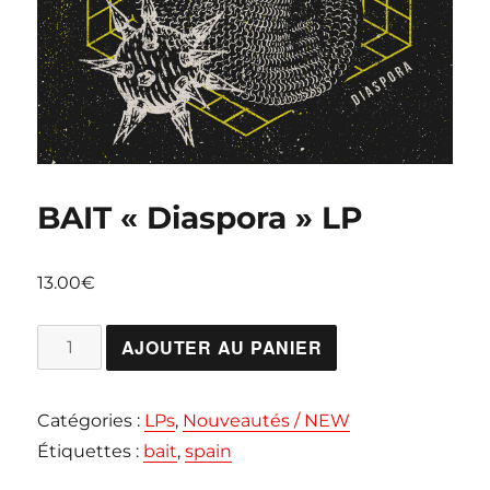
BAIT « Diaspora » LP
13.00
€
quantité
AJOUTER AU PANIER
de
BAIT
Catégories :
LPs
,
Nouveautés / NEW
"Diaspora"
Étiquettes :
bait
,
spain
LP