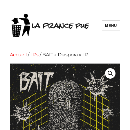
la france pue
MENU
Accueil
/
LPs
/ BAIT « Diaspora » LP