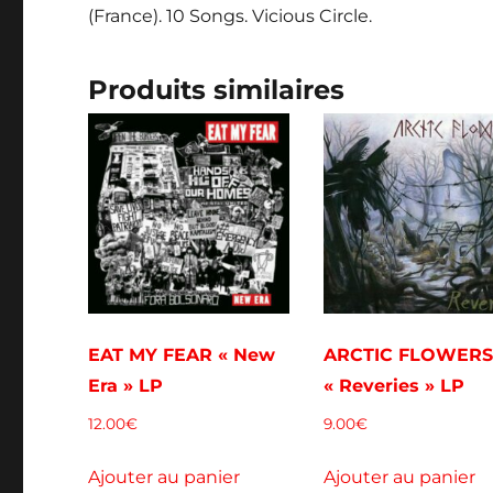
(France). 10 Songs. Vicious Circle.
Produits similaires
EAT MY FEAR « New
ARCTIC FLOWER
Era » LP
« Reveries » LP
12.00
€
9.00
€
Ajouter au panier
Ajouter au panier