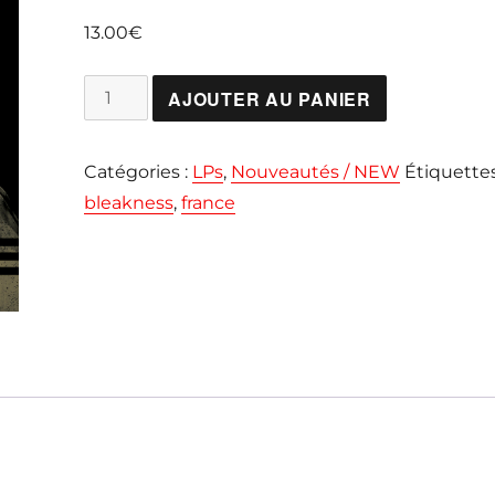
13.00
€
quantité
AJOUTER AU PANIER
de
BLEAKNESS
Catégories :
LPs
,
Nouveautés / NEW
Étiquettes
"Blurred
bleakness
,
france
Visions"
LP