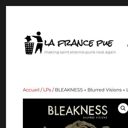
la france pue
making saint etienne punk rock again
Accueil
/
LPs
/ BLEAKNESS « Blurred Visions » 