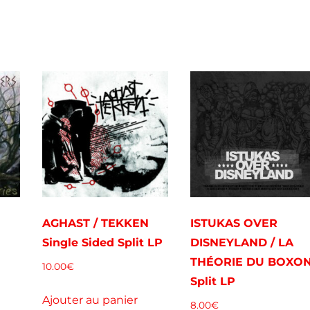
S
AGHAST / TEKKEN
ISTUKAS OVER
Single Sided Split LP
DISNEYLAND / LA
THÉORIE DU BOXO
10.00
€
Split LP
Ajouter au panier
8.00
€