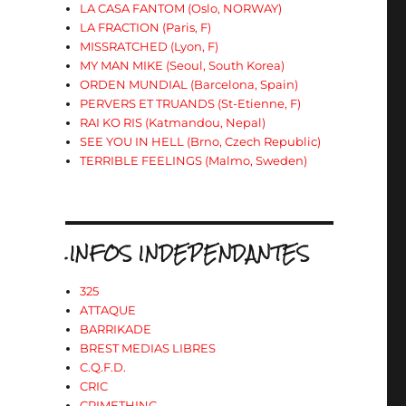
LA CASA FANTOM (Oslo, NORWAY)
LA FRACTION (Paris, F)
MISSRATCHED (Lyon, F)
MY MAN MIKE (Seoul, South Korea)
ORDEN MUNDIAL (Barcelona, Spain)
PERVERS ET TRUANDS (St-Etienne, F)
RAI KO RIS (Katmandou, Nepal)
SEE YOU IN HELL (Brno, Czech Republic)
TERRIBLE FEELINGS (Malmo, Sweden)
.INFOS INDEPENDANTES
325
ATTAQUE
BARRIKADE
BREST MEDIAS LIBRES
C.Q.F.D.
CRIC
CRIMETHINC