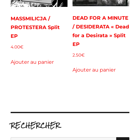
DEAD FOR A MINUTE
MASSMILICJA /
/ DESIDERATA « Dead
PROTESTERA Split
for a Desirata » Split
EP
EP
4.00
€
2.50
€
Ajouter au panier
Ajouter au panier
RECHERCHER
RE