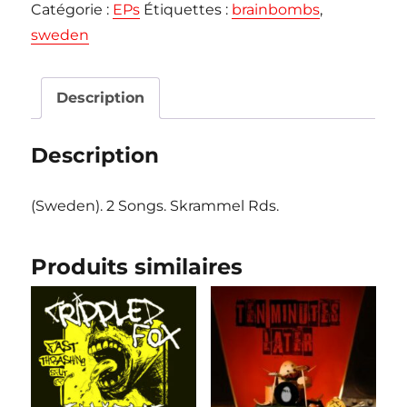
Catégorie :
EPs
Étiquettes :
brainbombs
,
"Blackout
sweden
Ripper"
EP
Description
Description
(Sweden). 2 Songs. Skrammel Rds.
Produits similaires