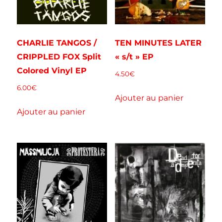
CHARLIE TANGOS /
TEN MINUTES LATER
CRIPPLED FOX Split
« s/t » EP
Colored Vinyl EP
4.50
€
6.00
€
Ajouter au panier
Ajouter au panier