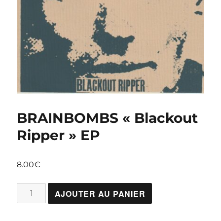
BRAINBOMBS « Blackout
Ripper » EP
8.00
€
quantité
AJOUTER AU PANIER
de
BRAINBOMBS