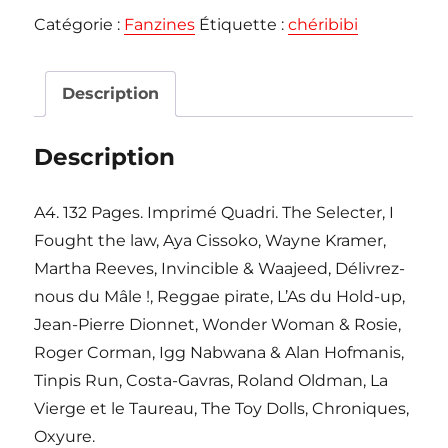
CHÉRIBIBI
Catégorie :
Fanzines
Étiquette :
chéribibi
#11
Zine
Description
Description
A4. 132 Pages. Imprimé Quadri. The Selecter, I
Fought the law, Aya Cissoko, Wayne Kramer,
Martha Reeves, Invincible & Waajeed, Délivrez-
nous du Mâle !, Reggae pirate, L’As du Hold-up,
Jean-Pierre Dionnet, Wonder Woman & Rosie,
Roger Corman, Igg Nabwana & Alan Hofmanis,
Tinpis Run, Costa-Gavras, Roland Oldman, La
Vierge et le Taureau, The Toy Dolls, Chroniques,
Oxyure.