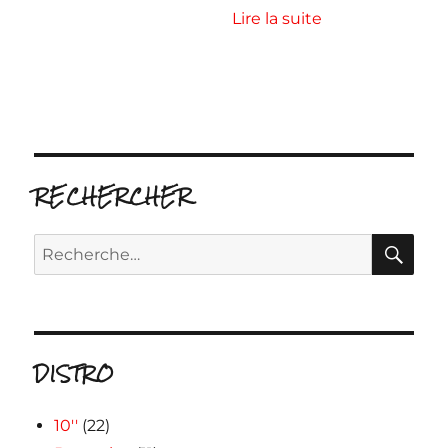
Lire la suite
RECHERCHER
RE
Recherche
pour :
DISTRO
10''
(22)