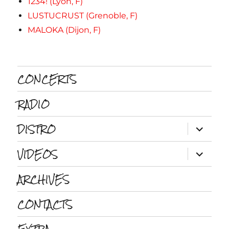
1234! (Lyon, F)
LUSTUCRUST (Grenoble, F)
MALOKA (Dijon, F)
CONCERTS
RADIO
DISTRO
ouvrir
le
sous-
VIDEOS
menu
ouvrir
le
sous-
ARCHIVES
menu
CONTACTS