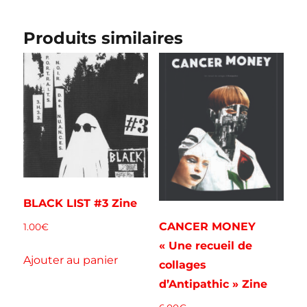
Produits similaires
BLACK LIST #3 Zine
CANCER MONEY
1.00
€
« Une recueil de
Ajouter au panier
collages
d’Antipathic » Zine