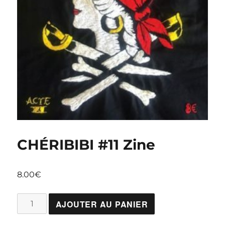
CHÉRIBIBI #11 Zine
8.00
€
quantité
AJOUTER AU PANIER
de