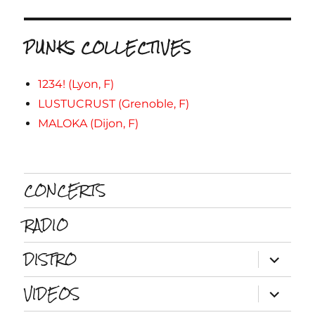
PUNKS COLLECTIVES
1234! (Lyon, F)
LUSTUCRUST (Grenoble, F)
MALOKA (Dijon, F)
CONCERTS
RADIO
DISTRO
ouvrir
le
sous-
VIDEOS
menu
ouvrir
le
sous-