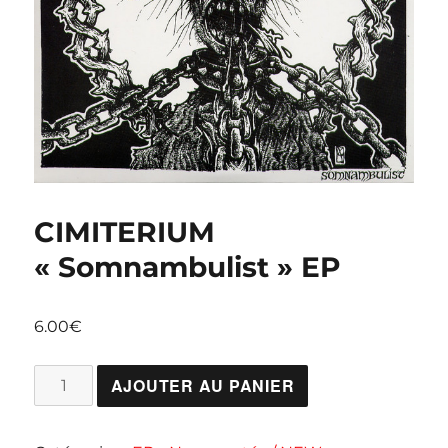
CIMITERIUM
« Somnambulist » EP
6.00
€
quantité
AJOUTER AU PANIER
de
CIMITERIUM