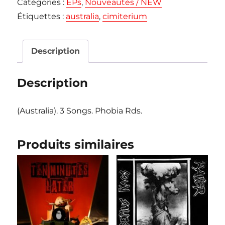
Catégories :
EPs
,
Nouveautés / NEW
"Somnambulist"
Étiquettes :
australia
,
cimiterium
EP
Description
Description
(Australia). 3 Songs. Phobia Rds.
Produits similaires