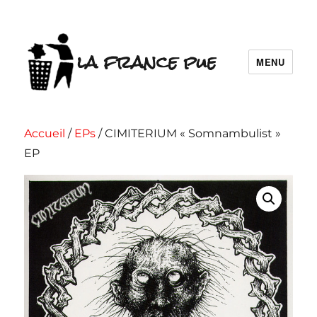
la france pue
MENU
Accueil
/
EPs
/ CIMITERIUM « Somnambulist »
EP