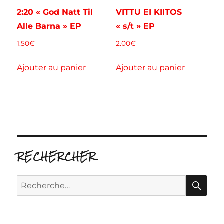
2:20 « God Natt Til
VITTU EI KIITOS
Alle Barna » EP
« s/t » EP
1.50
€
2.00
€
Ajouter au panier
Ajouter au panier
RECHERCHER
RE
Recherche
pour :