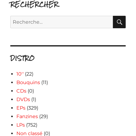
RECHERCHER
RE
Recherche
pour :
DISTRO
10''
(22)
Bouquins
(11)
CDs
(0)
DVDs
(1)
EPs
(329)
Fanzines
(29)
LPs
(752)
Non classé
(0)