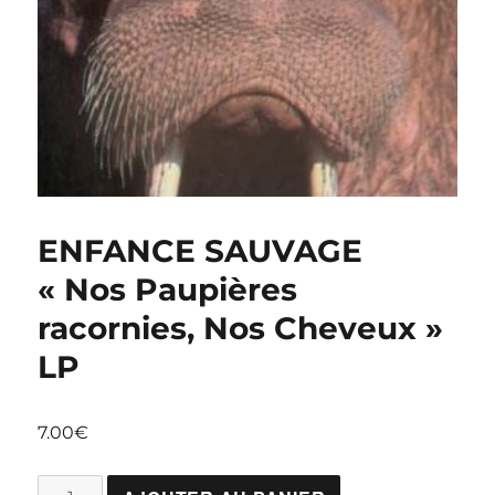
ENFANCE SAUVAGE
« Nos Paupières
racornies, Nos Cheveux »
LP
7.00
€
quantité