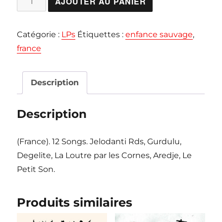
AJOUTER AU PANIER
de
ENFANCE
Catégorie :
LPs
Étiquettes :
enfance sauvage
,
SAUVAGE
france
"Nos
Paupières
racornies,
Description
Nos
Cheveux"
Description
LP
(France). 12 Songs. Jelodanti Rds, Gurdulu,
Degelite, La Loutre par les Cornes, Aredje, Le
Petit Son.
Produits similaires