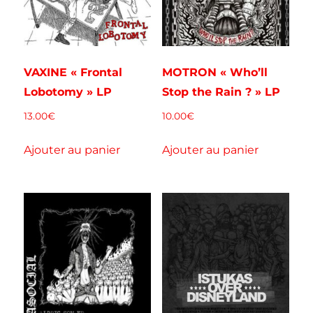
VAXINE « Frontal
MOTRON « Who’ll
Lobotomy » LP
Stop the Rain ? » LP
13.00
€
10.00
€
Ajouter au panier
Ajouter au panier