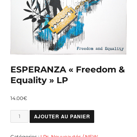
ESPERANZA « Freedom &
Equality » LP
14.00
€
quantité
AJOUTER AU PANIER
de
ESPERANZA
Catégories :
LPs
,
Nouveautés / NEW