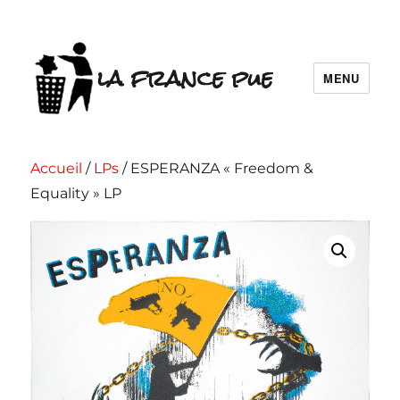
la france pue
MENU
Accueil
/
LPs
/ ESPERANZA « Freedom &
Equality » LP