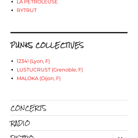
LA PETROLEUSE
RYTRUT
PUNKS COLLECTIVES
1234! (Lyon, F)
LUSTUCRUST (Grenoble, F)
MALOKA (Dijon, F)
CONCERTS
RADIO
ouvrir