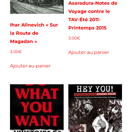
Asaradura-Notes de
Voyage contre le
TAV-Été 2011-
Ihar Alinevich « Sur
Printemps 2015
la Route de
3.00
€
Magadan »
3.00
€
Ajouter au panier
Ajouter au panier