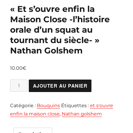
« Et s’ouvre enfin la
Maison Close -l’histoire
orale d’un squat au
tournant du siècle- »
Nathan Golshem
10.00
€
quantité
AJOUTER AU PANIER
de
"Et
Catégorie :
Bouquins
Étiquettes :
et s'ouvre
s'ouvre
enfin la maison close
,
Nathan golshem
enfin
la