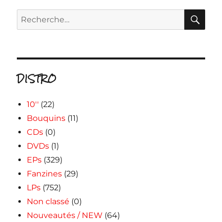
RE
Recherche
pour :
DISTRO
10''
(22)
Bouquins
(11)
CDs
(0)
DVDs
(1)
EPs
(329)
Fanzines
(29)
LPs
(752)
Non classé
(0)
Nouveautés / NEW
(64)