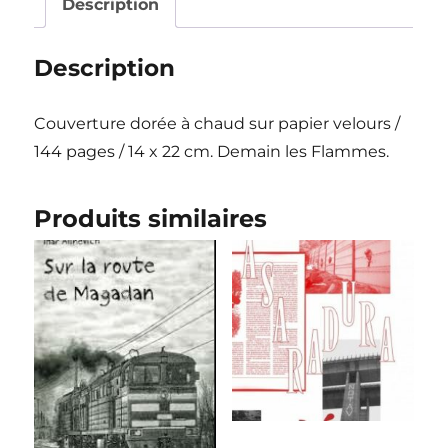
Maison
Description
Close
-
Description
l'histoire
orale
Couverture dorée à chaud sur papier velours
/
d'un
144 pages /
14 x 22 cm. Demain les Flammes.
squat
au
Produits similaires
tournant
du
siècle-
"
Nathan
Golshem