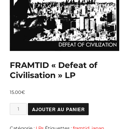
FRAMTID « Defeat of
Civilisation » LP
15.00
€
quantité
AJOUTER AU PANIER
de
FRAMTID
Catégorie :
LPs
Étiquettes :
framtid
,
japan