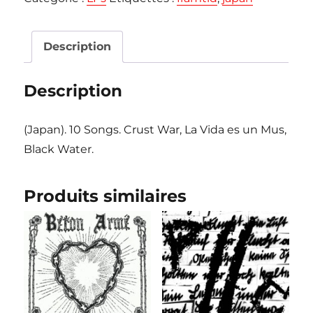
"Defeat
of
Civilisation"
Description
LP
Description
(Japan). 10 Songs. Crust War, La Vida es un Mus,
Black Water.
Produits similaires