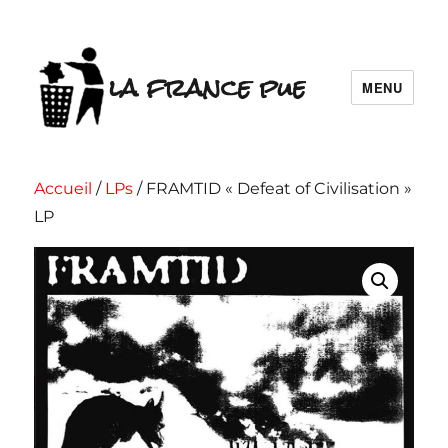
la france pue
MENU
Accueil
/
LPs
/ FRAMTID « Defeat of Civilisation »
LP