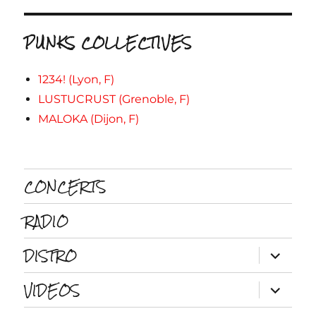
PUNKS COLLECTIVES
1234! (Lyon, F)
LUSTUCRUST (Grenoble, F)
MALOKA (Dijon, F)
CONCERTS
RADIO
DISTRO
ouvrir
le
sous-
VIDEOS
menu
ouvrir
le
sous-