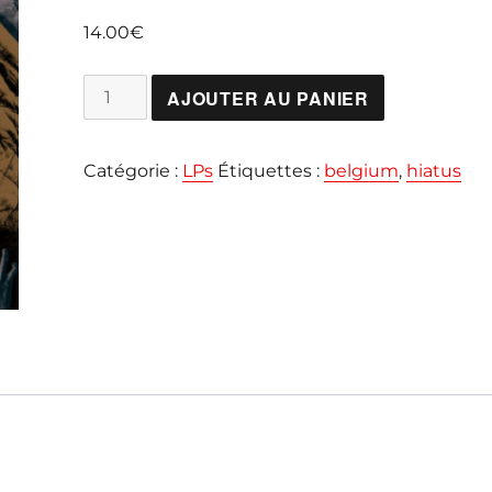
14.00
€
quantité
AJOUTER AU PANIER
de
HIATUS
Catégorie :
LPs
Étiquettes :
belgium
,
hiatus
"Out
of
Hand"
LP