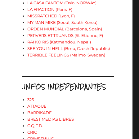
LA CASA FANTOM (Oslo, NORWAY)
LA FRACTION (Paris, F)
MISSRATCHED (Lyon, F)
MY MAN MIKE (Seoul, South Korea)
ORDEN MUNDIAL (Barcelona, Spain)
PERVERS ET TRUANDS (St-Etienne, F)
RAI KO RIS (Katmandou, Nepal)
SEE YOU IN HELL (Brno, Czech Republic)
TERRIBLE FEELINGS (Malmo, Sweden)
.INFOS INDEPENDANTES
325
ATTAQUE
BARRIKADE
BREST MEDIAS LIBRES
C.Q.F.D.
CRIC
CRIMETHINC