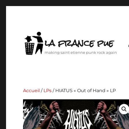
la france pue
making saint etienne punk rock again
Accueil
/
LPs
/ HIATUS « Out of Hand » LP