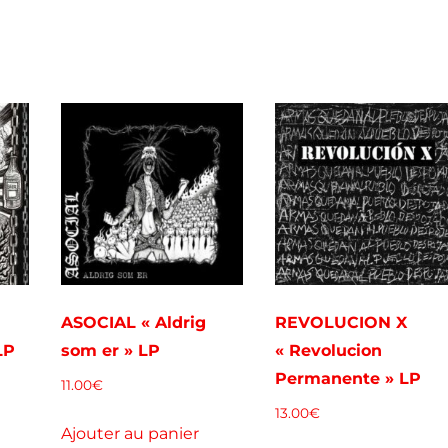
ASOCIAL « Aldrig
REVOLUCION X
LP
som er » LP
« Revolucion
Permanente » LP
11.00
€
13.00
€
Ajouter au panier