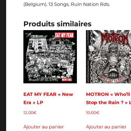
(Belgium). 13 Songs. Ruin Nation Rds.
Produits similaires
EAT MY FEAR « New
MOTRON « Who’ll
Era » LP
Stop the Rain ? » 
12.00
€
10.00
€
Ajouter au panier
Ajouter au panier