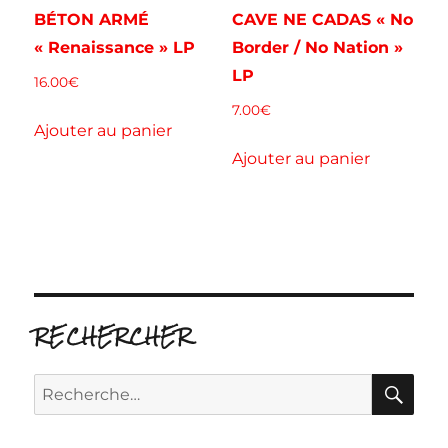
BÉTON ARMÉ
CAVE NE CADAS « No
« Renaissance » LP
Border / No Nation »
LP
16.00
€
7.00
€
Ajouter au panier
Ajouter au panier
RECHERCHER
RE
Recherche
pour :