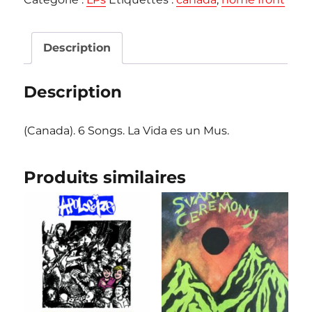
FRONT
"Think
of
Description
the
Lie"
Description
mLP
(Canada). 6 Songs. La Vida es un Mus.
Produits similaires