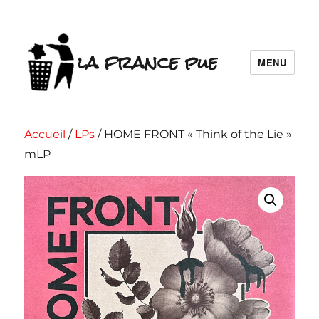
la france pue
MENU
Accueil
/
LPs
/ HOME FRONT « Think of the Lie »
mLP