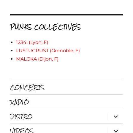
PUNKS COLLECTIVES
1234! (Lyon, F)
LUSTUCRUST (Grenoble, F)
MALOKA (Dijon, F)
CONCERTS
RADIO
DISTRO
ouvrir
le
sous-
VIDEOS
menu
ouvrir