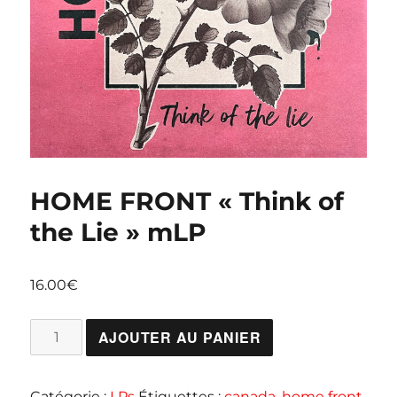
HOME FRONT « Think of
the Lie » mLP
16.00
€
quantité
AJOUTER AU PANIER
de
HOME
Catégorie :
LPs
Étiquettes :
canada
,
home front