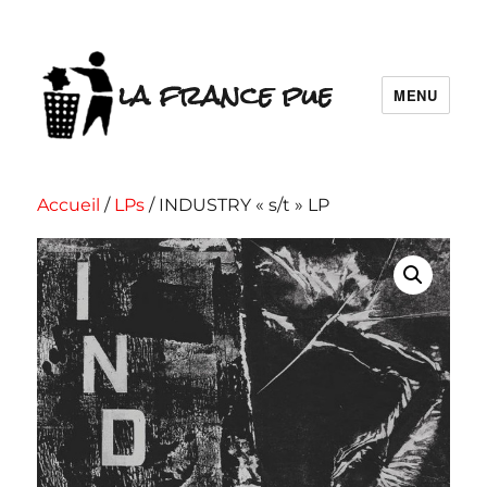
la france pue
MENU
Accueil
/
LPs
/ INDUSTRY « s/t » LP