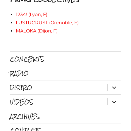
1234! (Lyon, F)
LUSTUCRUST (Grenoble, F)
MALOKA (Dijon, F)
CONCERTS
RADIO
DISTRO
ouvrir
le
sous-
VIDEOS
menu
ouvrir
le
sous-
ARCHIVES
menu
CONTACTS