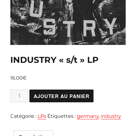
INDUSTRY « s/t » LP
16.00
€
quantité
AJOUTER AU PANIER
de
INDUSTRY
Catégorie :
LPs
Étiquettes :
germany
,
industry
"s/t"
LP