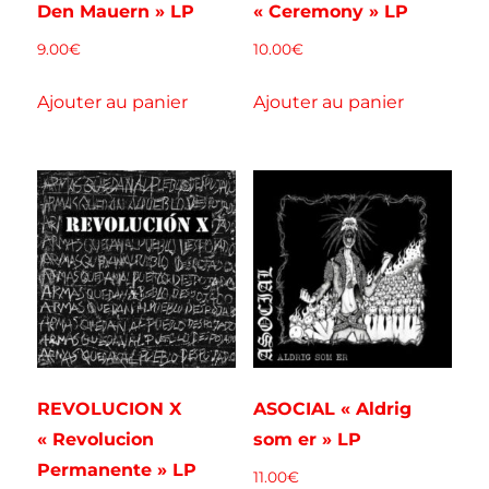
Den Mauern » LP
« Ceremony » LP
9.00
€
10.00
€
Ajouter au panier
Ajouter au panier
REVOLUCION X
ASOCIAL « Aldrig
« Revolucion
som er » LP
Permanente » LP
11.00
€