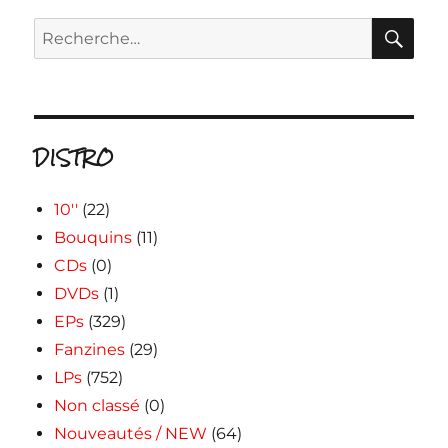
RE
Recherche
pour :
DISTRO
10''
(22)
Bouquins
(11)
CDs
(0)
DVDs
(1)
EPs
(329)
Fanzines
(29)
LPs
(752)
Non classé
(0)
Nouveautés / NEW
(64)