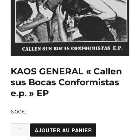
KAOS GENERAL « Callen
sus Bocas Conformistas
e.p. » EP
6.00
€
quantité
AJOUTER AU PANIER
de