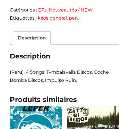
KAOS
Catégories :
EPs
,
Nouveautés / NEW
GENERAL
Étiquettes :
kaos general
,
peru
"Callen
sus
Bocas
Description
Conformistas
e.p."
Description
EP
(Peru). 4 Songs. Tvmbalavalla Discos, Coche
Bomba Discos, Impulso Ruin.
Produits similaires