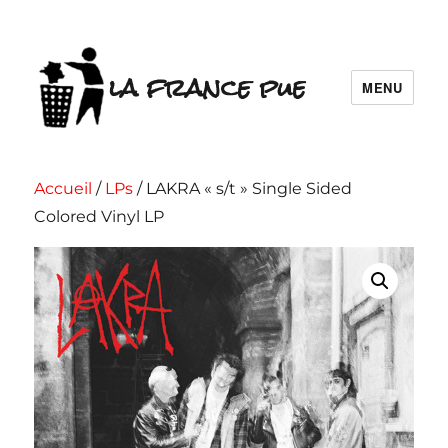
la france pue
MENU
Accueil
/
LPs
/ LAKRA « s/t » Single Sided
Colored Vinyl LP