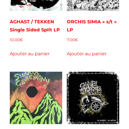
AGHAST / TEKKEN
ORCHIS SIMIA « s/t »
Single Sided Split LP
LP
10.00
€
7.00
€
Ajouter au panier
Ajouter au panier