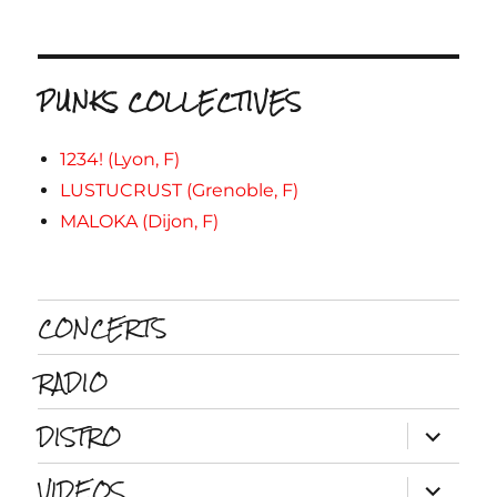
PUNKS COLLECTIVES
1234! (Lyon, F)
LUSTUCRUST (Grenoble, F)
MALOKA (Dijon, F)
CONCERTS
RADIO
DISTRO
ouvrir
le
sous-
VIDEOS
menu
ouvrir