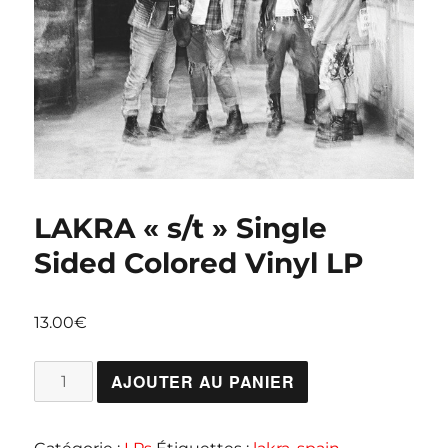
LAKRA « s/t » Single
Sided Colored Vinyl LP
13.00
€
quantité
AJOUTER AU PANIER
de
LAKRA