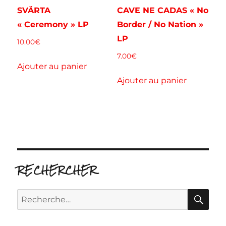
SVÄRTA
CAVE NE CADAS « No
« Ceremony » LP
Border / No Nation »
LP
10.00
€
7.00
€
Ajouter au panier
Ajouter au panier
RECHERCHER
RE
Recherche
pour :