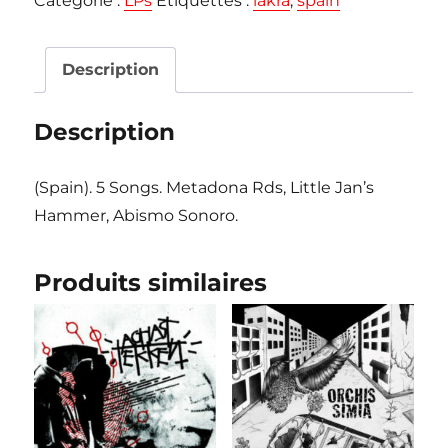
Catégorie :
LPs
Étiquettes :
lakra
,
spain
"s/t"
Single
Sided
Description
Colored
Vinyl
Description
LP
(Spain). 5 Songs. Metadona Rds, Little Jan’s
Hammer, Abismo Sonoro.
Produits similaires