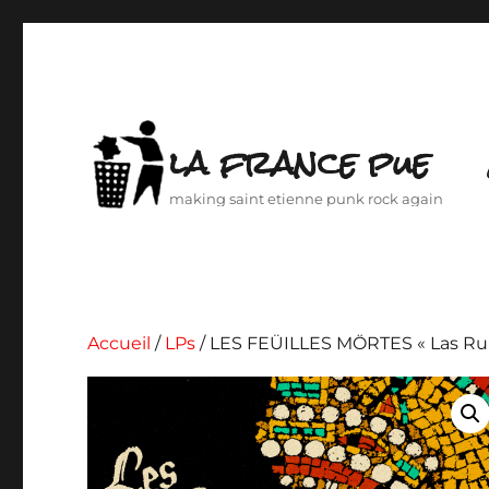
la france pue
making saint etienne punk rock again
Accueil
/
LPs
/ LES FEÜILLES MÖRTES « Las Rui