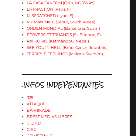
LA CASA FANTOM (Oslo, NORWAY)
LA FRACTION (Paris, F)
MISSRATCHED (Lyon, F)
MY MAN MIKE (Seoul, South Korea)
ORDEN MUNDIAL (Barcelona, Spain)
PERVERS ET TRUANDS (St-Etienne, F)
RAI KO RIS (Katmandou, Nepal)
SEE YOU IN HELL (Brno, Czech Republic)
TERRIBLE FEELINGS (Malmo, Sweden)
.INFOS INDEPENDANTES
325
ATTAQUE
BARRIKADE
BREST MEDIAS LIBRES
C.Q.F.D.
CRIC
CRIMETHINC