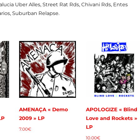
lucia Uber Alles, Street Rat Rds, Chivani Rds, Entes
narios, Suburban Relapse.
AMENAÇA « Demo
APOLOGIZE « Blind
LP
2009 » LP
Love and Rockets »
LP
7.00
€
10.00
€