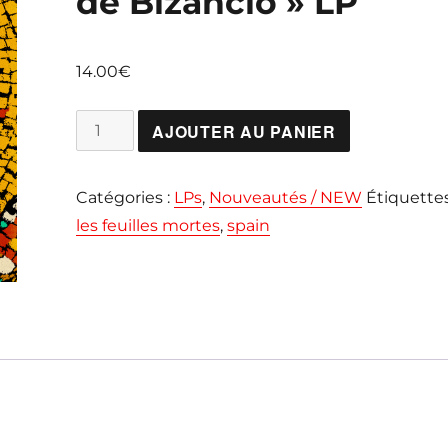
de Bizancio » LP
14.00
€
quantité
AJOUTER AU PANIER
de
LES
Catégories :
LPs
,
Nouveautés / NEW
Étiquettes
FEÜILLES
les feuilles mortes
,
spain
MÖRTES
"Las
Ruinas
de
Bizancio"
LP