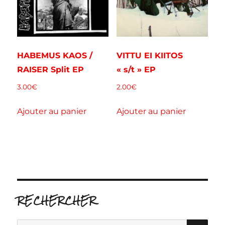
HABEMUS KAOS /
VITTU EI KIITOS
RAISER Split EP
« s/t » EP
3.00
€
2.00
€
Ajouter au panier
Ajouter au panier
RECHERCHER
RE