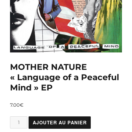
MOTHER NATURE
« Language of a Peaceful
Mind » EP
7.00
€
quantité
AJOUTER AU PANIER
de