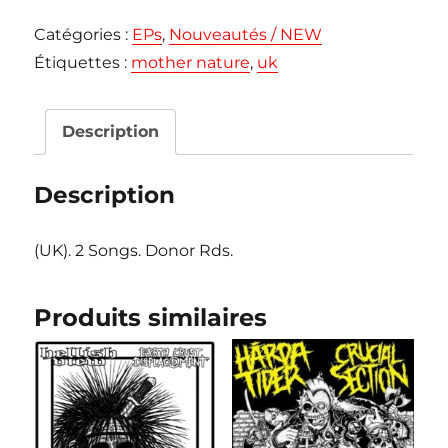
MOTHER
Catégories :
EPs
,
Nouveautés / NEW
NATURE
Étiquettes :
mother nature
,
uk
"Language
of
a
Description
Peaceful
Mind"
Description
EP
(UK). 2 Songs. Donor Rds.
Produits similaires