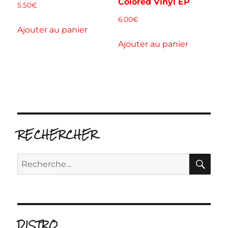
Colored Vinyl EP
5.50
€
6.00
€
Ajouter au panier
Ajouter au panier
RECHERCHER
RE
Recherche
pour :
DISTRO