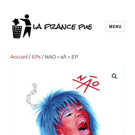
la france pue
MENU
Accueil
/
EPs
/ NAO « s/t » EP