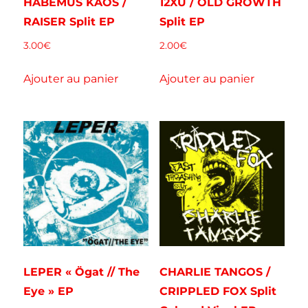
HABEMUS KAOS /
12XU / OLD GROWTH
RAISER Split EP
Split EP
3.00
€
2.00
€
Ajouter au panier
Ajouter au panier
LEPER « Ögat // The
CHARLIE TANGOS /
Eye » EP
CRIPPLED FOX Split