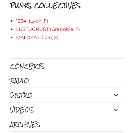
PUNKS COLLECTIVES
1234! (Lyon, F)
LUSTUCRUST (Grenoble, F)
MALOKA (Dijon, F)
CONCERTS
RADIO
DISTRO
ouvrir
le
sous-
VIDEOS
menu
ouvrir
le
sous-
ARCHIVES
menu