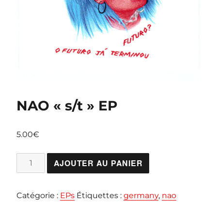
NAO « s/t » EP
5.00
€
quantité
AJOUTER AU PANIER
de
NAO
Catégorie :
EPs
Étiquettes :
germany
,
nao
"s/t"
EP