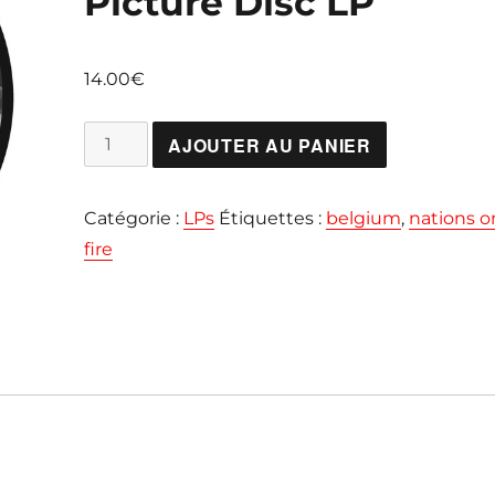
Picture Disc LP
14.00
€
quantité
AJOUTER AU PANIER
de
NATIONS
Catégorie :
LPs
Étiquettes :
belgium
,
nations o
ON
fire
FIRE
"Strike
the
Match"
Picture
Disc
LP