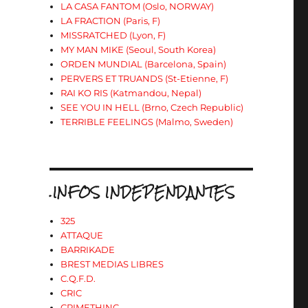
LA CASA FANTOM (Oslo, NORWAY)
LA FRACTION (Paris, F)
MISSRATCHED (Lyon, F)
MY MAN MIKE (Seoul, South Korea)
ORDEN MUNDIAL (Barcelona, Spain)
PERVERS ET TRUANDS (St-Etienne, F)
RAI KO RIS (Katmandou, Nepal)
SEE YOU IN HELL (Brno, Czech Republic)
TERRIBLE FEELINGS (Malmo, Sweden)
.INFOS INDEPENDANTES
325
ATTAQUE
BARRIKADE
BREST MEDIAS LIBRES
C.Q.F.D.
CRIC
CRIMETHINC