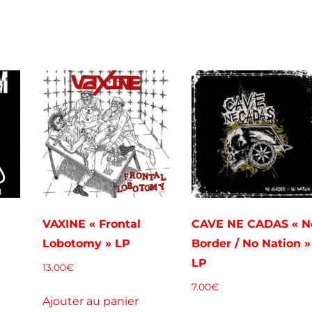
VAXINE « Frontal
CAVE NE CADAS « N
Lobotomy » LP
Border / No Nation »
LP
13.00
€
7.00
€
Ajouter au panier