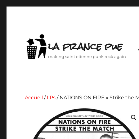
la france pue
making saint etienne punk rock again
Accueil
/
LPs
/ NATIONS ON FIRE « Strike the M