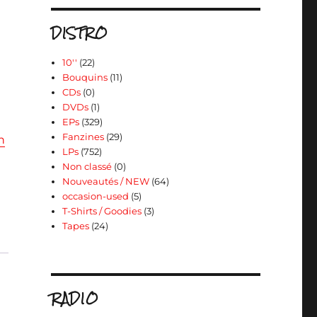
DISTRO
10''
(22)
Bouquins
(11)
CDs
(0)
DVDs
(1)
EPs
(329)
Fanzines
(29)
n
LPs
(752)
Non classé
(0)
Nouveautés / NEW
(64)
occasion-used
(5)
T-Shirts / Goodies
(3)
Tapes
(24)
RADIO