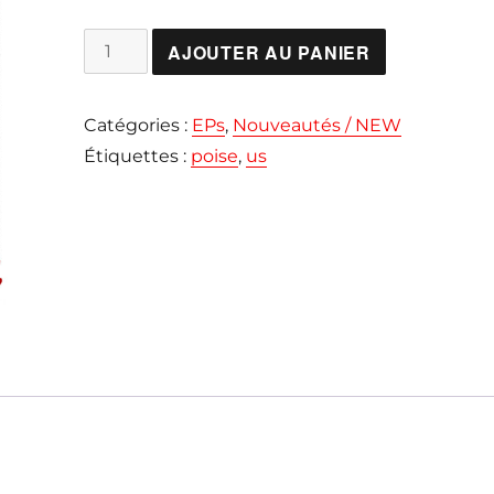
quantité
AJOUTER AU PANIER
de
POISE
Catégories :
EPs
,
Nouveautés / NEW
"Iron
Étiquettes :
poise
,
us
Foot"
EP