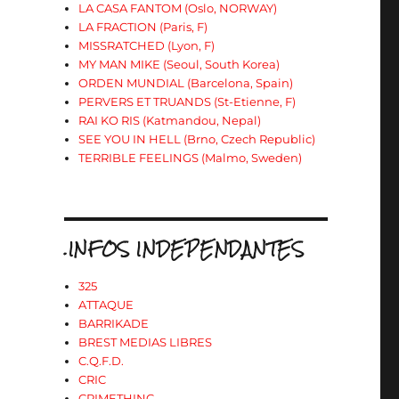
LA CASA FANTOM (Oslo, NORWAY)
LA FRACTION (Paris, F)
MISSRATCHED (Lyon, F)
MY MAN MIKE (Seoul, South Korea)
ORDEN MUNDIAL (Barcelona, Spain)
PERVERS ET TRUANDS (St-Etienne, F)
RAI KO RIS (Katmandou, Nepal)
SEE YOU IN HELL (Brno, Czech Republic)
TERRIBLE FEELINGS (Malmo, Sweden)
.INFOS INDEPENDANTES
325
ATTAQUE
BARRIKADE
BREST MEDIAS LIBRES
C.Q.F.D.
CRIC
CRIMETHINC