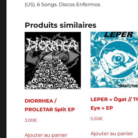
(US). 6 Songs. Discos Enfermos.
Produits similaires
LEPER « Ögat // T
DIORRHEA /
Eye » EP
PROLETAR Split EP
5.50
€
3.00
€
Ajouter au panier
Ajouter au panier