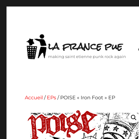
la france pue
making saint etienne punk rock again
Accueil
/
EPs
/ POISE « Iron Foot » EP