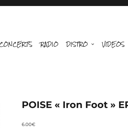
CONCERTS
RADIO
DISTRO
VIDEOS
POISE « Iron Foot » E
6.00
€