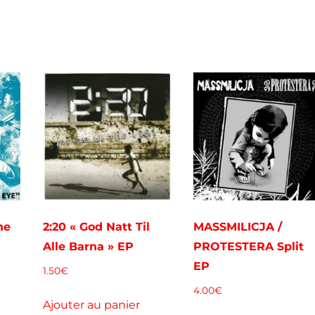
he
2:20 « God Natt Til
MASSMILICJA /
Alle Barna » EP
PROTESTERA Split
EP
1.50
€
4.00
€
Ajouter au panier