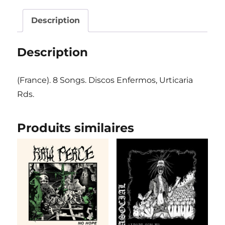
the
Well"
Description
LP
Description
(France). 8 Songs. Discos Enfermos, Urticaria
Rds.
Produits similaires