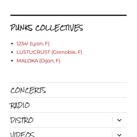
PUNKS COLLECTIVES
1234! (Lyon, F)
LUSTUCRUST (Grenoble, F)
MALOKA (Dijon, F)
CONCERTS
RADIO
DISTRO
ouvrir
le
sous-
VIDEOS
menu
ouvrir