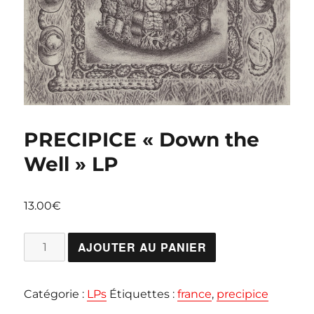
PRECIPICE « Down the
Well » LP
13.00
€
quantité
AJOUTER AU PANIER
de
PRECIPICE
Catégorie :
LPs
Étiquettes :
france
,
precipice
"Down