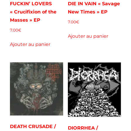
FUCKIN’ LOVERS
DIE IN VAIN « Savage
« Crucifixion of the
New Times » EP
Masses » EP
7.00
€
7.00
€
Ajouter au panier
Ajouter au panier
DEATH CRUSADE /
DIORRHEA /