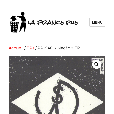
la france pue
MENU
Accueil
/
EPs
/ PRISAO « Nação » EP