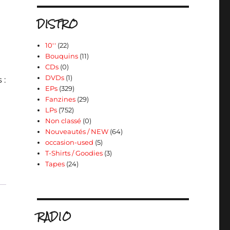
DISTRO
10''
(22)
Bouquins
(11)
CDs
(0)
DVDs
(1)
 :
EPs
(329)
Fanzines
(29)
LPs
(752)
Non classé
(0)
Nouveautés / NEW
(64)
occasion-used
(5)
T-Shirts / Goodies
(3)
Tapes
(24)
RADIO