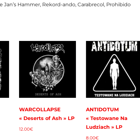
tle Jan’s Hammer, Rekord-ando, Carabrecol, Prohibido
WARCOLLAPSE
ANTIDOTUM
« Deserts of Ash » LP
« Testowane Na
Ludziach » LP
12.00
€
8.00
€