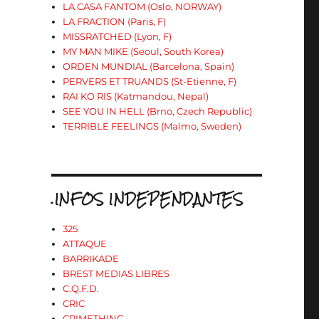
LA CASA FANTOM (Oslo, NORWAY)
LA FRACTION (Paris, F)
MISSRATCHED (Lyon, F)
MY MAN MIKE (Seoul, South Korea)
ORDEN MUNDIAL (Barcelona, Spain)
PERVERS ET TRUANDS (St-Etienne, F)
RAI KO RIS (Katmandou, Nepal)
SEE YOU IN HELL (Brno, Czech Republic)
TERRIBLE FEELINGS (Malmo, Sweden)
.INFOS INDEPENDANTES
325
ATTAQUE
BARRIKADE
BREST MEDIAS LIBRES
C.Q.F.D.
CRIC
CRIMETHINC