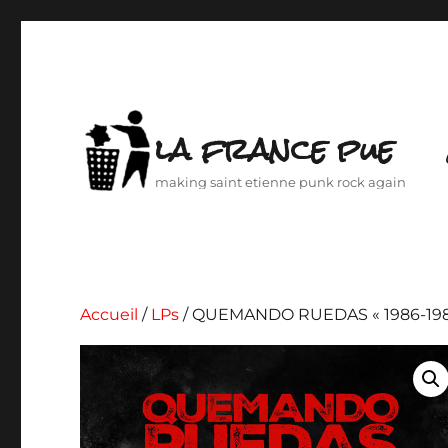
la france pue
making saint etienne punk rock again
Accueil
/
LPs
/ QUEMANDO RUEDAS « 1986-198