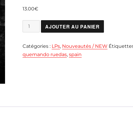
13.00
€
quantité
AJOUTER AU PANIER
de
QUEMANDO
Catégories :
LPs
,
Nouveautés / NEW
Étiquettes
RUEDAS
quemando ruedas
,
spain
"1986-
1988"
LP