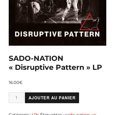
SADO-NATION
« Disruptive Pattern » LP
16.00
€
quantité
AJOUTER AU PANIER
de
SADO-
Catégorie :
LPs
Étiquettes :
sado-nation
,
us