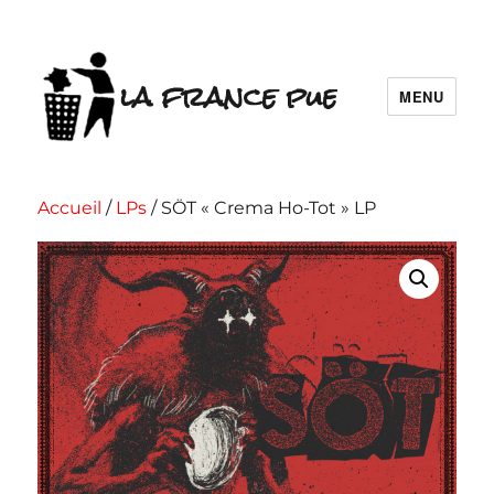
la france pue
MENU
Accueil
/
LPs
/ SÖT « Crema Ho-Tot » LP