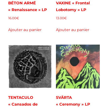
BÉTON ARMÉ
VAXINE « Frontal
« Renaissance » LP
Lobotomy » LP
16.00
€
13.00
€
Ajouter au panier
Ajouter au panier
TENTACULO
SVÄRTA
« Cansados de
« Ceremony » LP