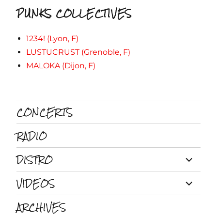
PUNKS COLLECTIVES
1234! (Lyon, F)
LUSTUCRUST (Grenoble, F)
MALOKA (Dijon, F)
CONCERTS
RADIO
DISTRO
ouvrir
le
sous-
VIDEOS
menu
ouvrir
le
sous-
ARCHIVES
menu