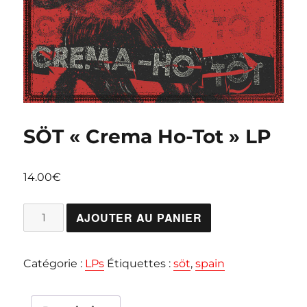
SÖT « Crema Ho-Tot » LP
14.00
€
quantité
AJOUTER AU PANIER
de
SÖT
Catégorie :
LPs
Étiquettes :
söt
,
spain
"Crema
Ho-