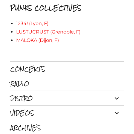
PUNKS COLLECTIVES
1234! (Lyon, F)
LUSTUCRUST (Grenoble, F)
MALOKA (Dijon, F)
CONCERTS
RADIO
DISTRO
ouvrir
le
sous-
VIDEOS
menu
ouvrir
le
sous-
ARCHIVES
menu