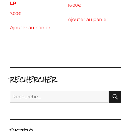
LP
16.00
€
7.00
€
Ajouter au panier
Ajouter au panier
RECHERCHER
RE
Recherche
pour :