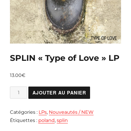
SPLIN « Type of Love » LP
13.00
€
quantité
AJOUTER AU PANIER
de
SPLIN
Catégories :
LPs
,
Nouveautés / NEW
"Type
Étiquettes :
poland
,
splin
of