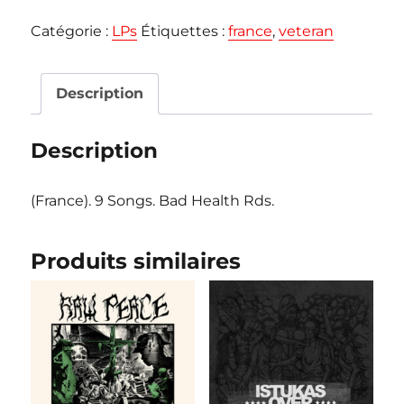
VETERAN
Catégorie :
LPs
Étiquettes :
france
,
veteran
"En
Route
pour
Description
un
Futur
Description
radieux"
LP
(France). 9 Songs. Bad Health Rds.
Produits similaires