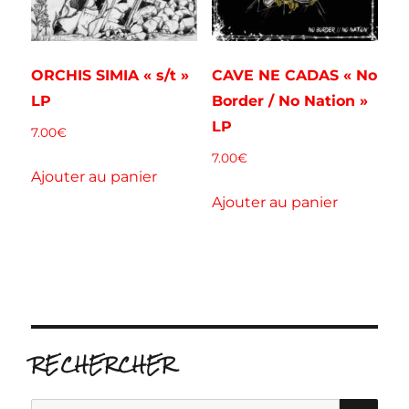
ORCHIS SIMIA « s/t »
CAVE NE CADAS « No
LP
Border / No Nation »
LP
7.00
€
7.00
€
Ajouter au panier
Ajouter au panier
RECHERCHER
RE