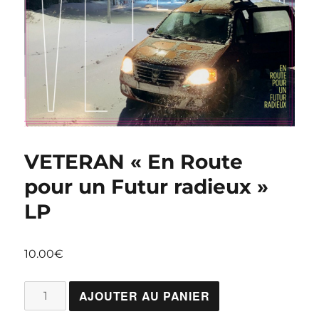
VETERAN « En Route
pour un Futur radieux »
LP
10.00
€
quantité
AJOUTER AU PANIER
de