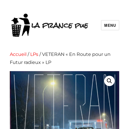
la france pue
MENU
Accueil
/
LPs
/ VETERAN « En Route pour un
Futur radieux » LP