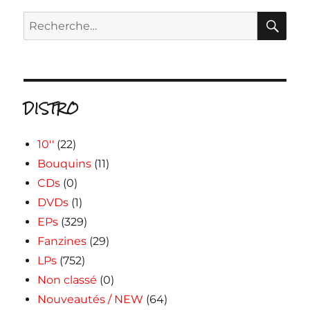
RE
Recherche
pour :
DISTRO
10''
(22)
Bouquins
(11)
CDs
(0)
DVDs
(1)
EPs
(329)
Fanzines
(29)
LPs
(752)
Non classé
(0)
Nouveautés / NEW
(64)