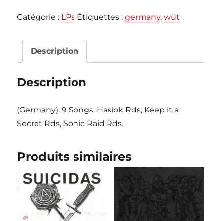
WÜT
Catégorie :
LPs
Étiquettes :
germany
,
wüt
"Neun
Weitere
Gründe
Description
Für
Brandstiftung"
Description
LP
(Germany). 9 Songs. Hasiok Rds, Keep it a
Secret Rds, Sonic Raid Rds.
Produits similaires