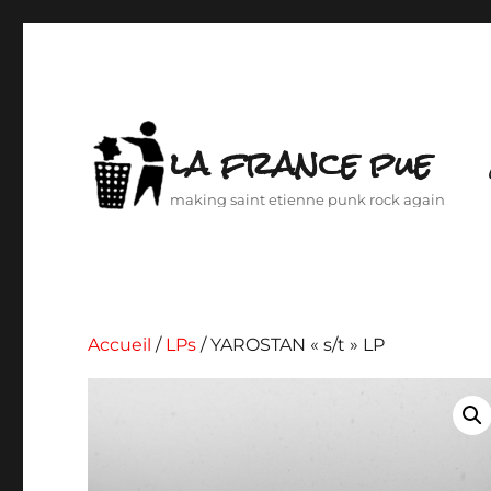
la france pue
making saint etienne punk rock again
Accueil
/
LPs
/ YAROSTAN « s/t » LP