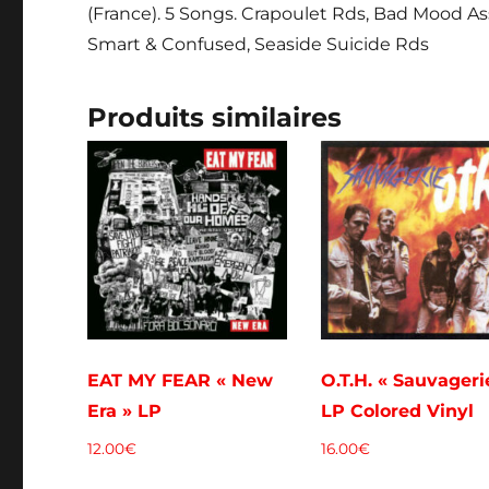
(France). 5 Songs. Crapoulet Rds, Bad Mood As
Smart & Confused, Seaside Suicide Rds
Produits similaires
EAT MY FEAR « New
O.T.H. « Sauvageri
Era » LP
LP Colored Vinyl
12.00
€
16.00
€