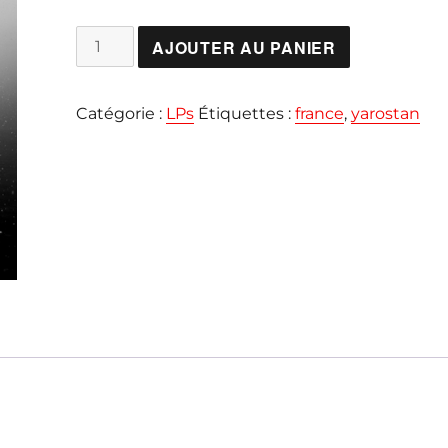
quantité
AJOUTER AU PANIER
de
YAROSTAN
Catégorie :
LPs
Étiquettes :
france
,
yarostan
"s/t"
LP