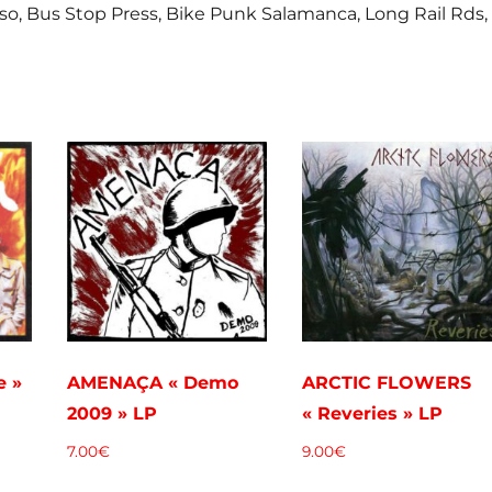
so, Bus Stop Press, Bike Punk Salamanca, Long Rail Rds,
e »
AMENAÇA « Demo
ARCTIC FLOWERS
2009 » LP
« Reveries » LP
7.00
€
9.00
€