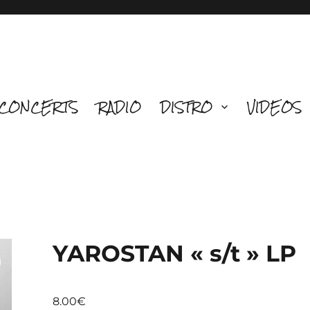
CONCERTS
RADIO
DISTRO
VIDEOS
YAROSTAN « s/t » LP
8.00
€