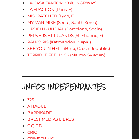
LA CASA FANTOM (Oslo, NORWAY)
LA FRACTION (Paris, F)
MISSRATCHED (Lyon, F)
MY MAN MIKE (Seoul, South Korea)
ORDEN MUNDIAL (Barcelona, Spain)
PERVERS ET TRUANDS (St-Etienne, F)
RAI KO RIS (Katmandou, Nepal)
SEE YOU IN HELL (Brno, Czech Republic)
TERRIBLE FEELINGS (Malmo, Sweden)
.INFOS INDEPENDANTES
325
ATTAQUE
BARRIKADE
BREST MEDIAS LIBRES
C.Q.F.D.
CRIC
CRIMETHINC