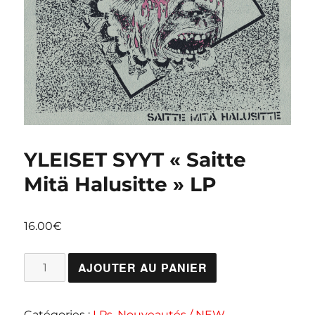
YLEISET SYYT « Saitte
Mitä Halusitte » LP
16.00
€
quantité
AJOUTER AU PANIER
de
YLEISET
Catégories :
LPs
,
Nouveautés / NEW