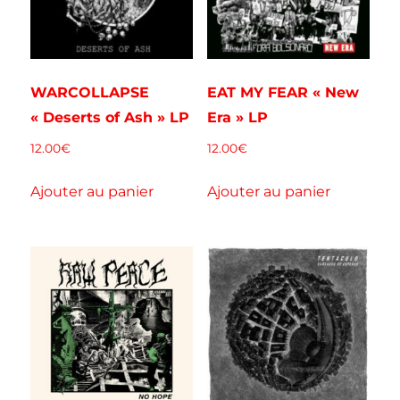
WARCOLLAPSE
EAT MY FEAR « New
« Deserts of Ash » LP
Era » LP
12.00
€
12.00
€
Ajouter au panier
Ajouter au panier