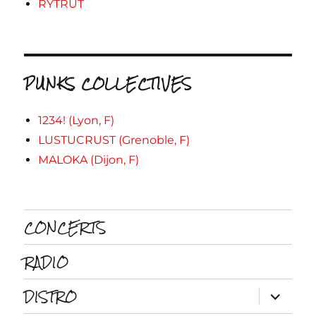
RYTRUT
PUNKS COLLECTIVES
1234! (Lyon, F)
LUSTUCRUST (Grenoble, F)
MALOKA (Dijon, F)
CONCERTS
RADIO
DISTRO
ouvrir
le
sous-