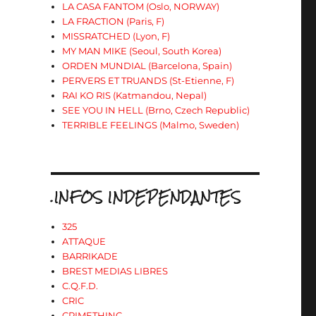
LA CASA FANTOM (Oslo, NORWAY)
LA FRACTION (Paris, F)
MISSRATCHED (Lyon, F)
MY MAN MIKE (Seoul, South Korea)
ORDEN MUNDIAL (Barcelona, Spain)
PERVERS ET TRUANDS (St-Etienne, F)
RAI KO RIS (Katmandou, Nepal)
SEE YOU IN HELL (Brno, Czech Republic)
TERRIBLE FEELINGS (Malmo, Sweden)
.INFOS INDEPENDANTES
325
ATTAQUE
BARRIKADE
BREST MEDIAS LIBRES
C.Q.F.D.
CRIC
CRIMETHINC