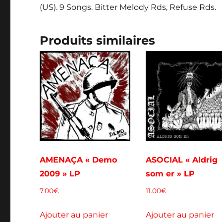
(US). 9 Songs. Bitter Melody Rds, Refuse Rds.
Produits similaires
AMENAÇA « Demo
ASOCIAL « Aldrig
2009 » LP
som er » LP
7.00
€
11.00
€
Ajouter au panier
Ajouter au panier