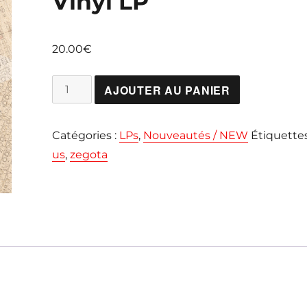
Vinyl LP
20.00
€
quantité
AJOUTER AU PANIER
de
ZEGOTA
Catégories :
LPs
,
Nouveautés / NEW
Étiquettes
"The
us
,
zegota
Demos"
Colored
Vinyl
LP