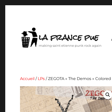
la france pue
making saint etienne punk rock again
Accueil
/
LPs
/ ZEGOTA « The Demos » Colored 