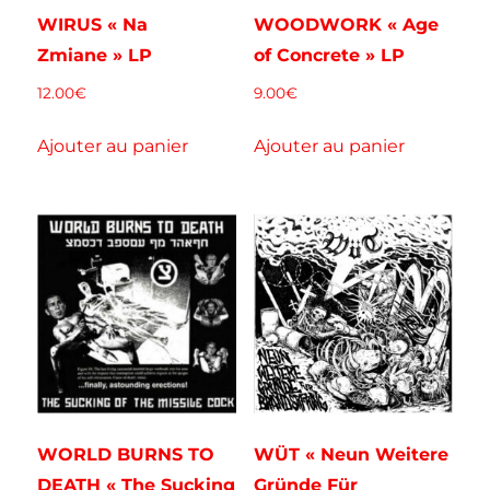
WIRUS « Na
WOODWORK « Age
Zmiane » LP
of Concrete » LP
12.00
€
9.00
€
Ajouter au panier
Ajouter au panier
WORLD BURNS TO
WÜT « Neun Weitere
DEATH « The Sucking
Gründe Für