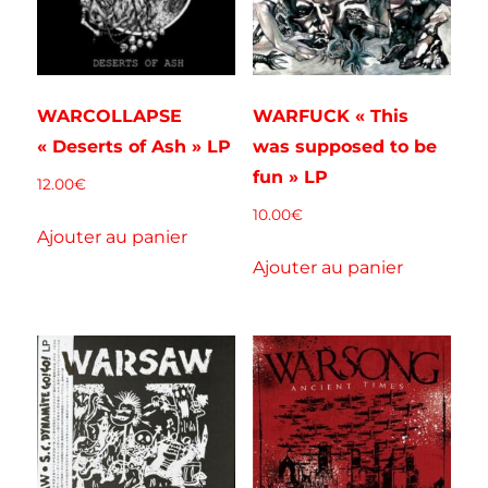
WARCOLLAPSE
WARFUCK « This
« Deserts of Ash » LP
was supposed to be
fun » LP
12.00
€
10.00
€
Ajouter au panier
Ajouter au panier