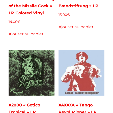
of the Missile Cock »
Brandstiftung » LP
LP Colored Vinyl
13.00
€
14.00
€
Ajouter au panier
Ajouter au panier
X2000 « Gotico
XAXAXA « Tango
Tropical » LP
Revolucioner » LP