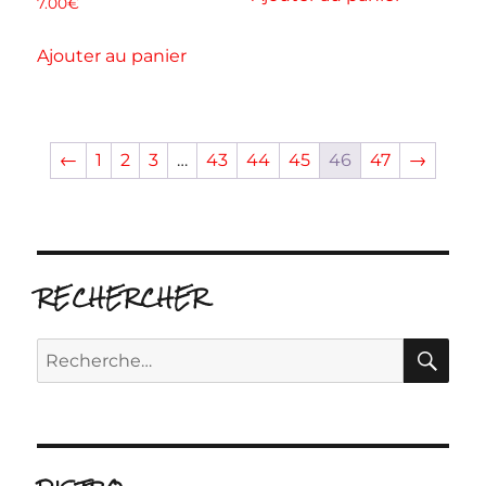
7.00
€
Ajouter au panier
←
1
2
3
…
43
44
45
46
47
→
RECHERCHER
RE
Recherche
pour :