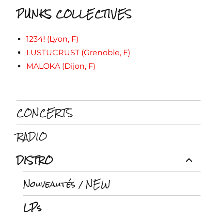
PUNKS COLLECTIVES
1234! (Lyon, F)
LUSTUCRUST (Grenoble, F)
MALOKA (Dijon, F)
CONCERTS
RADIO
DISTRO
ouvrir
le
sous-
Nouveautés / NEW
menu
LPs