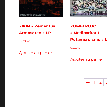
ZIKIN « Zementua
ZOMBI PUJOL
Armosaten » LP
« Mediocritat I
Putamerdisme » 
15.00
€
9.00
€
Ajouter au panier
Ajouter au panier
←
1
2