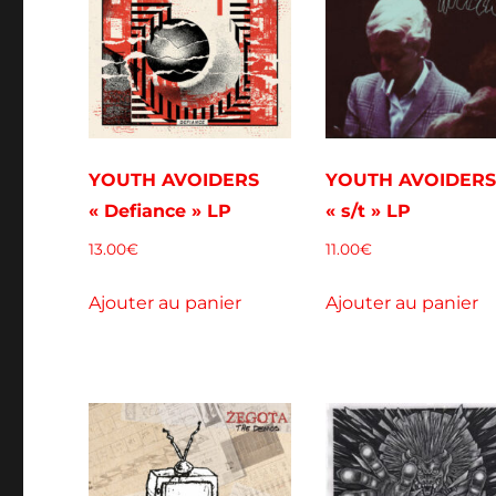
YOUTH AVOIDERS
YOUTH AVOIDER
« Defiance » LP
« s/t » LP
13.00
€
11.00
€
Ajouter au panier
Ajouter au panier