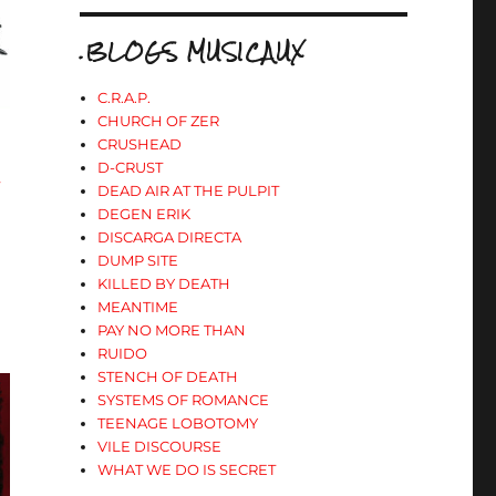
.BLOGS MUSICAUX
C.R.A.P.
CHURCH OF ZER
CRUSHEAD
D-CRUST
»
DEAD AIR AT THE PULPIT
DEGEN ERIK
DISCARGA DIRECTA
DUMP SITE
KILLED BY DEATH
MEANTIME
PAY NO MORE THAN
RUIDO
STENCH OF DEATH
SYSTEMS OF ROMANCE
TEENAGE LOBOTOMY
VILE DISCOURSE
WHAT WE DO IS SECRET