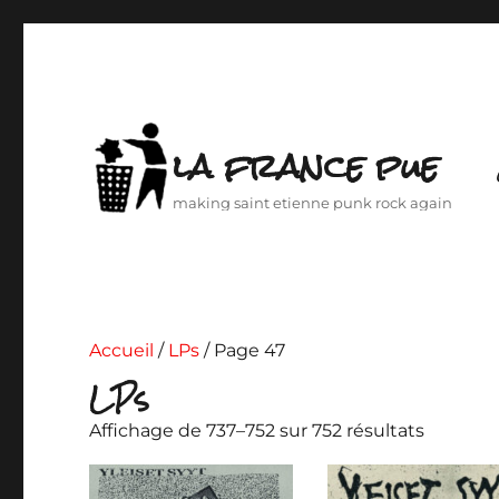
la france pue
making saint etienne punk rock again
Accueil
/
LPs
/ Page 47
LPs
Affichage de 737–752 sur 752 résultats