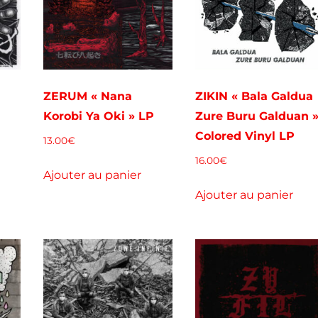
ZERUM « Nana
ZIKIN « Bala Galdua
Korobi Ya Oki » LP
Zure Buru Galduan 
Colored Vinyl LP
13.00
€
16.00
€
Ajouter au panier
Ajouter au panier