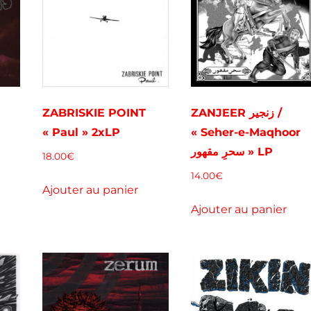
S
ZABRISKIE POINT
ZANJEER زنجير /
« Paul » 2xLP
« Seher-e-Maqhoor
سحرِ مقھور » LP
18.00
€
14.00
€
Ajouter au panier
Ajouter au panier