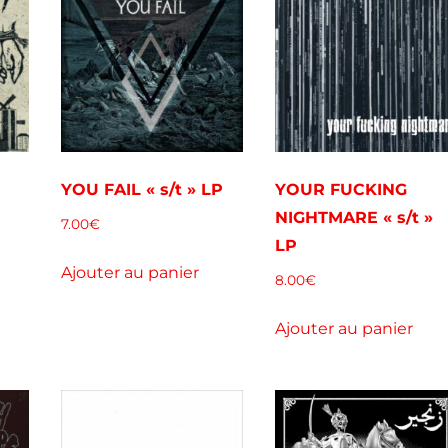
YOU FAIL « s/t » LP
YOUR FUCKING
NIGHTMARE « s/t »
7.00
€
LP
Ajouter au panier
8.00
€
Ajouter au panier