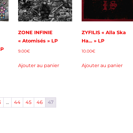
ZONE INFINIE
ZYFILIS « Alla Ska
« Atomisés » LP
Ha… » LP
LP
9.00
€
10.00
€
Ajouter au panier
Ajouter au panier
3
…
44
45
46
47