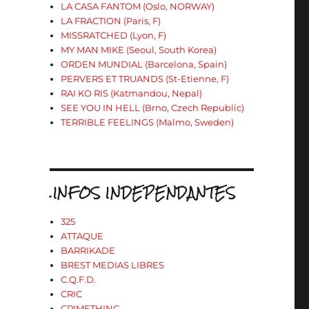
LA CASA FANTOM (Oslo, NORWAY)
LA FRACTION (Paris, F)
MISSRATCHED (Lyon, F)
MY MAN MIKE (Seoul, South Korea)
ORDEN MUNDIAL (Barcelona, Spain)
PERVERS ET TRUANDS (St-Etienne, F)
RAI KO RIS (Katmandou, Nepal)
SEE YOU IN HELL (Brno, Czech Republic)
TERRIBLE FEELINGS (Malmo, Sweden)
.INFOS INDEPENDANTES
325
ATTAQUE
BARRIKADE
BREST MEDIAS LIBRES
C.Q.F.D.
CRIC
CRIMETHINC