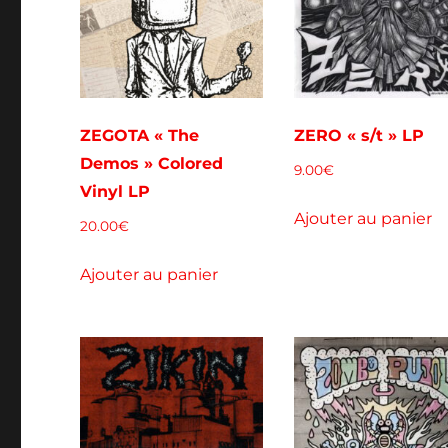
ZEGOTA « The
ZERO « s/t » LP
Demos » Colored
9.00
€
Vinyl LP
Ajouter au panier
20.00
€
Ajouter au panier