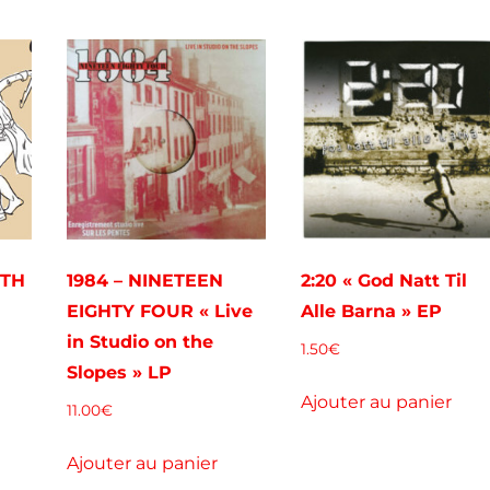
WTH
1984 – NINETEEN
2:20 « God Natt Til
EIGHTY FOUR « Live
Alle Barna » EP
in Studio on the
1.50
€
Slopes » LP
Ajouter au panier
11.00
€
Ajouter au panier