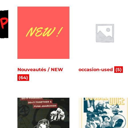
Nouveautés / NEW
occasion-used
(5)
(64)