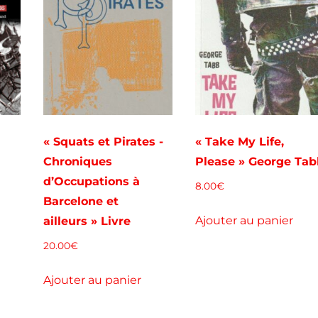
« Squats et Pirates -
« Take My Life,
Chroniques
Please » George Tab
d’Occupations à
8.00
€
Barcelone et
Ajouter au panier
ailleurs » Livre
20.00
€
Ajouter au panier