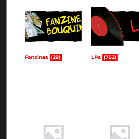
Fanzines
(29)
LPs
(752)