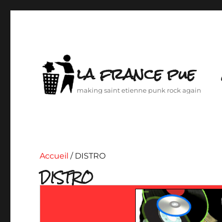
la france pue
making saint etienne punk rock again
Accueil
/ DISTRO
DISTRO