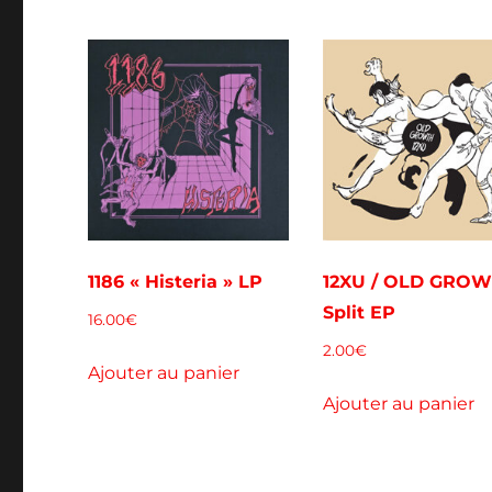
1186 « Histeria » LP
12XU / OLD GRO
Split EP
16.00
€
2.00
€
Ajouter au panier
Ajouter au panier