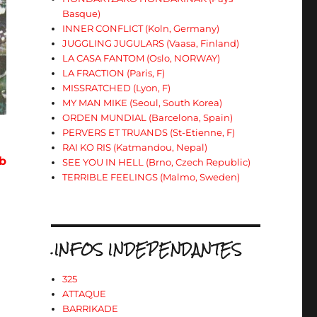
Basque)
INNER CONFLICT (Koln, Germany)
JUGGLING JUGULARS (Vaasa, Finland)
LA CASA FANTOM (Oslo, NORWAY)
LA FRACTION (Paris, F)
MISSRATCHED (Lyon, F)
MY MAN MIKE (Seoul, South Korea)
ORDEN MUNDIAL (Barcelona, Spain)
PERVERS ET TRUANDS (St-Etienne, F)
RAI KO RIS (Katmandou, Nepal)
b
SEE YOU IN HELL (Brno, Czech Republic)
TERRIBLE FEELINGS (Malmo, Sweden)
.INFOS INDEPENDANTES
325
ATTAQUE
BARRIKADE