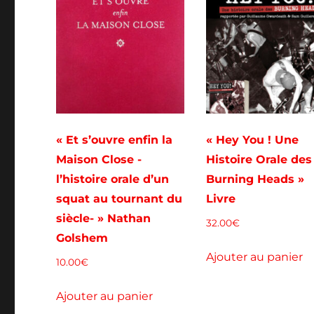
« Et s’ouvre enfin la
« Hey You ! Une
Maison Close -
Histoire Orale des
l’histoire orale d’un
Burning Heads »
squat au tournant du
Livre
siècle- » Nathan
32.00
€
Golshem
Ajouter au panier
10.00
€
Ajouter au panier