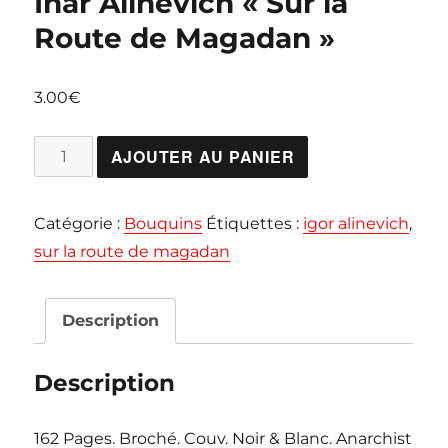
Ihar Alinevich « Sur la
Route de Magadan »
3.00
€
quantité
AJOUTER AU PANIER
de
Ihar
Catégorie :
Bouquins
Étiquettes :
igor alinevich
,
Alinevich
sur la route de magadan
"Sur
la
Route
Description
de
Magadan"
Description
162 Pages. Broché. Couv. Noir & Blanc. Anarchist