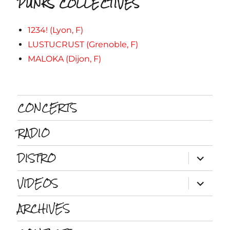
PUNKS COLLECTIVES
1234! (Lyon, F)
LUSTUCRUST (Grenoble, F)
MALOKA (Dijon, F)
CONCERTS
RADIO
DISTRO
ouvrir
le
sous-
VIDEOS
menu
ouvrir
le
sous-
ARCHIVES
menu