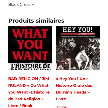
Black Cross F
Produits similaires
BAD RELIGION / JIM
« Hey You ! Une
RULAND « Do What
Histoire Orale des
You Want -L’Histoire
Burning Heads »
de Bad Religion »
Livre
Livre / Book
32.00
€