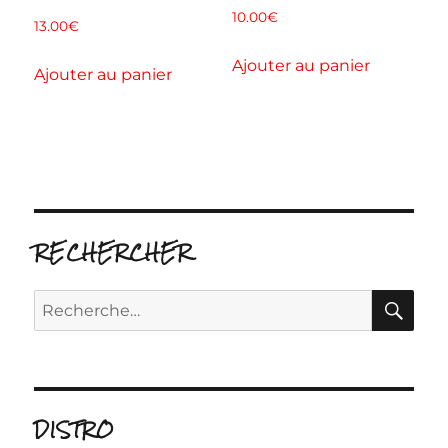
10.00
€
13.00
€
Ajouter au panier
Ajouter au panier
RECHERCHER
RE
Recherche
pour :
DISTRO