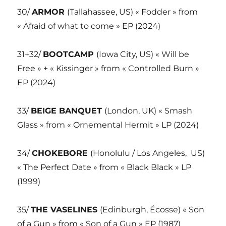
30/
ARMOR
(Tallahassee, US) « Fodder » from
« Afraid of what to come » EP (2024)
31+32/
BOOTCAMP
(Iowa City, US) « Will be
Free » + « Kissinger » from « Controlled Burn »
EP (2024)
33/
BEIGE BANQUET
(London, UK) « Smash
Glass » from « Ornemental Hermit » LP (2024)
34/
CHOKEBORE
(Honolulu / Los Angeles,
US)
« The Perfect Date » from « Black Black » LP
(1999)
35/
THE VASELINES
(Edinburgh, Écosse) « Son
of a Gun » from « Son of a Gun » EP (1987)