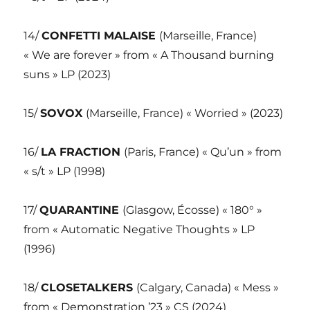
14/
CONFETTI MALAISE
(Marseille, France)
« We are forever » from « A Thousand burning
suns » LP (2023)
15/
SOVOX
(Marseille, France) « Worried » (2023)
16/
LA FRACTION
(Paris, France) « Qu’un » from
« s/t » LP (1998)
17/
QUARANTINE
(Glasgow, Écosse) « 180° »
from « Automatic Negative Thoughts » LP
(1996)
18/
CLOSETALKERS
(Calgary, Canada) « Mess »
from « Demonstration ’23 » CS (2024)