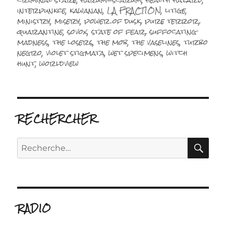
interpunkce
,
kawanan
,
LA FRACTION
,
litige
,
ministry
,
misery
,
power of dusk
,
pure terror
,
quarantine
,
sovox
,
state of fear
,
suffocating
madness
,
the losers
,
the mob
,
the vaselines
,
turbo
negro
,
violet stigmata
,
wet specimens
,
witch
hunt
,
worldview
RECHERCHER
RE
Recherche
pour :
RADIO