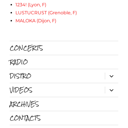
1234! (Lyon, F)
LUSTUCRUST (Grenoble, F)
MALOKA (Dijon, F)
CONCERTS
RADIO
DISTRO
ouvrir
le
sous-
VIDEOS
menu
ouvrir
le
sous-
ARCHIVES
menu
CONTACTS