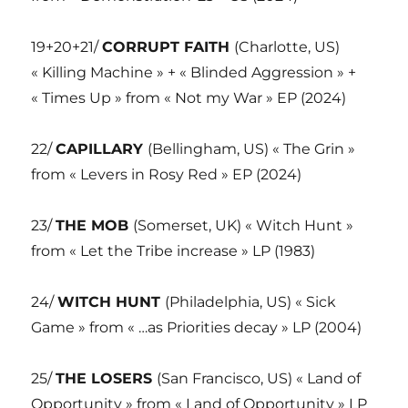
19+20+21/
CORRUPT FAITH
(Charlotte, US)
« Killing Machine » + « Blinded Aggression » +
« Times Up » from « Not my War » EP (2024)
22/
CAPILLARY
(Bellingham, US) « The Grin »
from « Levers in Rosy Red » EP (2024)
23/
THE MOB
(Somerset, UK) « Witch Hunt »
from « Let the Tribe increase » LP (1983)
24/
WITCH HUNT
(Philadelphia, US) « Sick
Game » from « …as Priorities decay » LP (2004)
25/
THE LOSERS
(San Francisco, US) « Land of
Opportunity » from « Land of Opportunity » LP