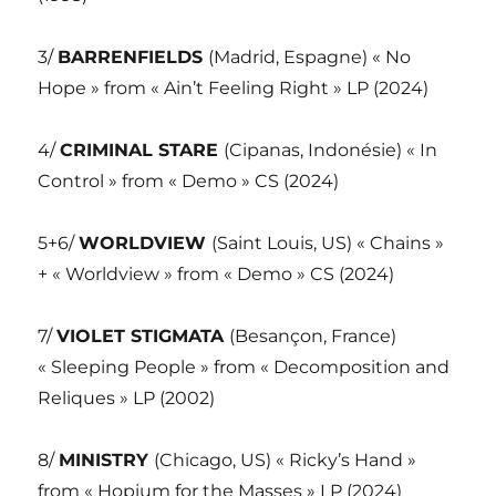
3/
BARRENFIELDS
(Madrid, Espagne) « No
Hope » from « Ain’t Feeling Right » LP (2024)
4/
CRIMINAL STARE
(Cipanas, Indonésie) « In
Control » from « Demo » CS (2024)
5+6/
WORLDVIEW
(Saint Louis, US) « Chains »
+ « Worldview » from « Demo » CS (2024)
7/
VIOLET STIGMATA
(Besançon, France)
« Sleeping People » from « Decomposition and
Reliques » LP (2002)
8/
MINISTRY
(Chicago, US) « Ricky’s Hand »
from « Hopium for the Masses » LP (2024)