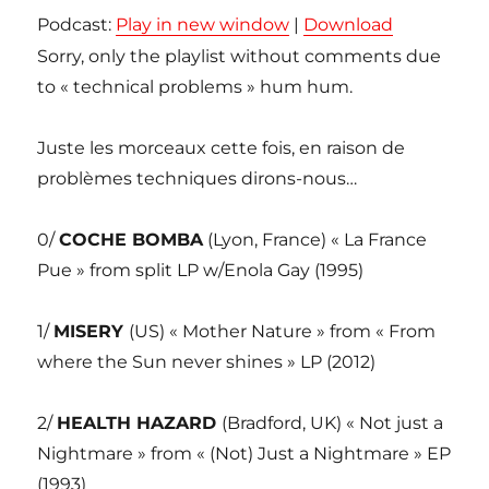
Podcast:
Play in new window
|
Download
Sorry, only the playlist without comments due
to « technical problems » hum hum.
Juste les morceaux cette fois, en raison de
problèmes techniques dirons-nous…
0/
COCHE BOMBA
(Lyon, France) « La France
Pue » from split LP w/Enola Gay (1995)
1/
MISERY
(US) « Mother Nature » from « From
where the Sun never shines » LP (2012)
2/
HEALTH HAZARD
(Bradford, UK) « Not just a
Nightmare » from « (Not) Just a Nightmare » EP
(1993)