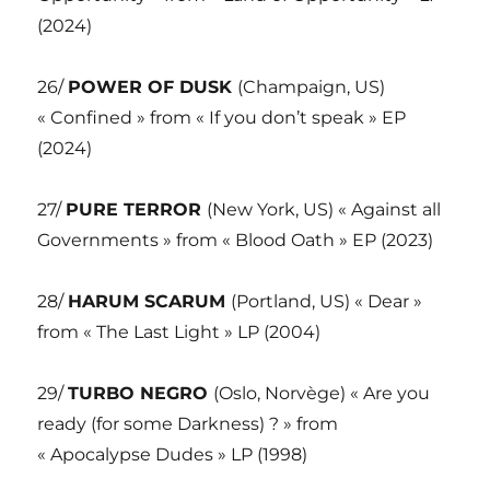
(2024)
26/
POWER OF DUSK
(Champaign, US)
« Confined » from « If you don’t speak » EP
(2024)
27/
PURE TERROR
(New York, US) « Against all
Governments » from « Blood Oath » EP (2023)
28/
HARUM SCARUM
(Portland, US) « Dear »
from « The Last Light » LP (2004)
29/
TURBO NEGRO
(Oslo, Norvège) « Are you
ready (for some Darkness) ? » from
« Apocalypse Dudes » LP (1998)