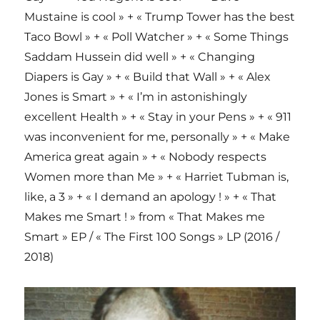
Mustaine is cool » + « Trump Tower has the best
Taco Bowl » + « Poll Watcher » + « Some Things
Saddam Hussein did well » + « Changing
Diapers is Gay » + « Build that Wall » + « Alex
Jones is Smart » + « I’m in astonishingly
excellent Health » + « Stay in your Pens » + « 911
was inconvenient for me, personally » + « Make
America great again » + « Nobody respects
Women more than Me » + « Harriet Tubman is,
like, a 3 » + « I demand an apology ! » + « That
Makes me Smart ! » from « That Makes me
Smart » EP / « The First 100 Songs » LP (2016 /
2018)