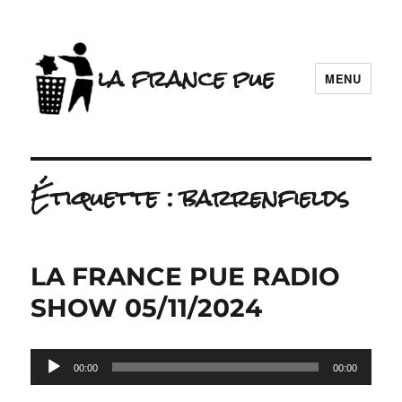
la france pue
MENU
Étiquette :
barrenfields
LA FRANCE PUE RADIO
SHOW 05/11/2024
Lecteur
00:00
00:00
audio