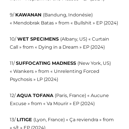
9/
KAWANAN
(Bandung, Indonésie)
« Mendobrak Batas » from « Bullshit » EP (2024)
10/
WET SPECIMENS
(Albany, US) « Curtain
Call » from « Dying in a Dream » EP (2024)
11/
SUFFOCATING MADNESS
(New York, US)
« Wankers » from « Unrelenting Forced
Psychosis » LP (2024)
12/
AQUA TOFANA
(Paris, France) « Aucune
Excuse » from « Va Mourir » EP (2024)
13/
LITIGE
(Lyon, France) « Ça reviendra » from
« s/t » EP (2024)