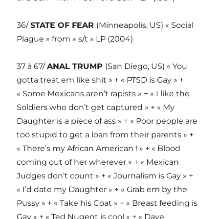
36/
STATE OF FEAR
(Minneapolis, US) « Social
Plague » from « s/t » LP (2004)
37 à 67/
ANAL TRUMP
(San Diego, US) « You
gotta treat em like shit » + « PTSD is Gay » +
« Some Mexicans aren’t rapists » + « I like the
Soldiers who don’t get captured » + « My
Daughter is a piece of ass » + « Poor people are
too stupid to get a loan from their parents » +
« There’s my African American ! » + « Blood
coming out of her wherever » + « Mexican
Judges don’t count » + « Journalism is Gay » +
« I’d date my Daughter » + « Grab em by the
Pussy » + « Take his Coat » + « Breast feeding is
Gay » + « Ted Nugent is cool » + « Dave