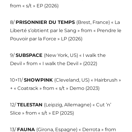
from « s/t » EP (2026)
8/
PRISONNIER DU TEMPS
(Brest, France) « La
Liberté s’obtient par le Sang » from « Prendre le
Pouvoir par la Force » LP (2026)
9/
SUBSPACE
(New York, US) « I walk the
Devil » from « I walk the Devil » (2022)
10+11/
SHOWPINK
(Cleveland, US) « Hairbrush »
+ « Coatrack » from « s/t » Demo (2023)
12/
TELESTAN
(Leipzig, Allemagne) « Cut ’n’
Slice » from « s/t » EP (2025)
13/
FAUNA
(Girona, Espagne) « Derrota » from