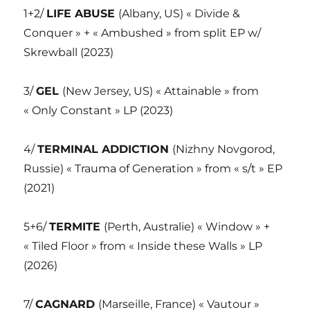
1+2/
LIFE ABUSE
(Albany, US) « Divide &
Conquer » + « Ambushed » from split EP w/
Skrewball (2023)
3/
GEL
(New Jersey, US) « Attainable » from
« Only Constant » LP (2023)
4/
TERMINAL ADDICTION
(Nizhny Novgorod,
Russie) « Trauma of Generation » from « s/t » EP
(2021)
5+6/
TERMITE
(Perth, Australie) « Window » +
« Tiled Floor » from « Inside these Walls » LP
(2026)
7/
CAGNARD
(Marseille, France) « Vautour »