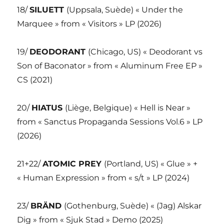
18/
SILUETT
(Uppsala, Suède) « Under the
Marquee » from « Visitors » LP (2026)
19/
DEODORANT
(Chicago, US) « Deodorant vs
Son of Baconator » from « Aluminum Free EP »
CS (2021)
20/
HIATUS
(Liège, Belgique) « Hell is Near »
from « Sanctus Propaganda Sessions Vol.6 » LP
(2026)
21+22/
ATOMIC PREY
(Portland, US) « Glue » +
« Human Expression » from « s/t » LP (2024)
23/
BRÄND
(Gothenburg, Suède) « (Jag) Alskar
Dig » from « Sjuk Stad » Demo (2025)