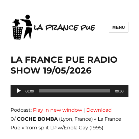
la france pue
MENU
LA FRANCE PUE RADIO
SHOW 19/05/2026
Lecteur
00:00
00:00
audio
Podcast:
Play in new window
|
Download
0/
COCHE BOMBA
(Lyon, France) « La France
Pue » from split LP w/Enola Gay (1995)