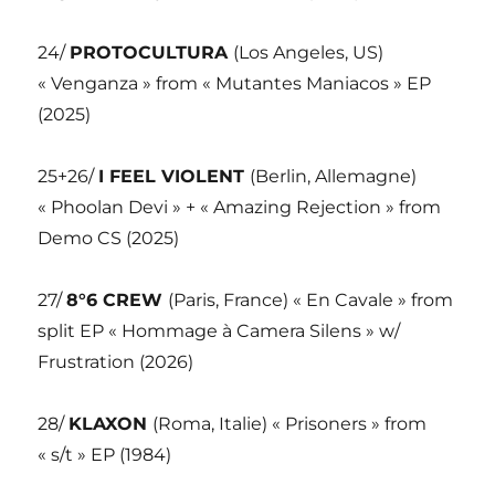
24/
PROTOCULTURA
(Los Angeles, US)
« Venganza » from « Mutantes Maniacos » EP
(2025)
25+26/
I FEEL VIOLENT
(Berlin, Allemagne)
« Phoolan Devi » + « Amazing Rejection » from
Demo CS (2025)
27/
8°6 CREW
(Paris, France) « En Cavale » from
split EP « Hommage à Camera Silens » w/
Frustration (2026)
28/
KLAXON
(Roma, Italie) « Prisoners » from
« s/t » EP (1984)