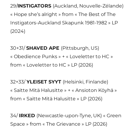
29/
INSTIGATORS
(Auckland, Nouvelle-Zélande)
« Hope she’s alright » from « The Best of The
Instigators-Auckland Skapunk 1981-1982 » LP
(2024)
30+31/
SHAVED APE
(Pittsburgh, US)
« Obedience Punks » + « Loveletter to HC »
from « Loveletter to HC » LP (2026)
32+33/
YLEISET SYYT
(Helsinki, Finlande)
« Saitte Mitä Halusitte » + « Ansioton Köyhä »
from « Saitte Mitä Halusitte » LP (2026)
34/
IRKED
(Newcastle-upon-Tyne, UK) « Green
Space » from « The Grievance » LP (2026)