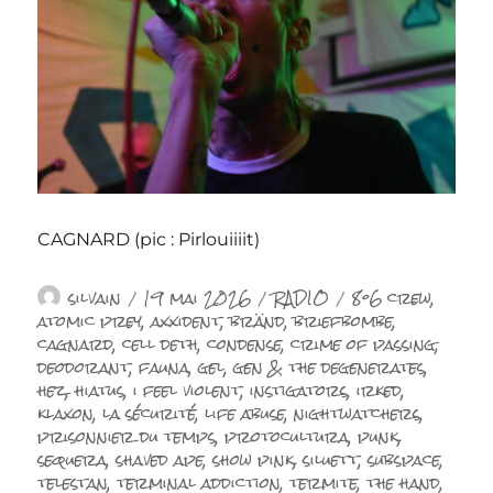
CAGNARD (pic : Pirlouiiiit)
Auteur
Publié
Catégories
Étiquettes
silvain
19 mai 2026
RADIO
8°6 crew
,
le
atomic prey
,
axxident
,
bränd
,
briefbombe
,
cagnard
,
cell deth
,
condense
,
crime of passing
,
deodorant
,
fauna
,
gel
,
gen & the degenerates
,
hez
,
hiatus
,
i feel violent
,
instigators
,
irked
,
klaxon
,
la sécurité
,
life abuse
,
nightwatchers
,
prisonnier du temps
,
protocultura
,
punk
,
sequera
,
shaved ape
,
show pink
,
siluett
,
subspace
,
telestan
,
terminal addiction
,
termite
,
the hand
,