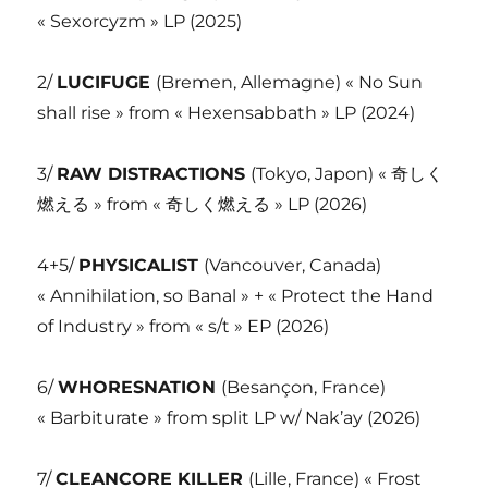
« Sexorcyzm » LP (2025)
2/
LUCIFUGE
(Bremen, Allemagne) « No Sun
shall rise » from « Hexensabbath » LP (2024)
3/
RAW DISTRACTIONS
(Tokyo, Japon) «
奇しく
燃える
» from «
奇しく燃える
» LP (2026)
4+5/
PHYSICALIST
(Vancouver, Canada)
« Annihilation, so Banal » + « Protect the Hand
of Industry » from « s/t » EP (2026)
6/
WHORESNATION
(Besançon, France)
« Barbiturate » from split LP w/ Nak’ay (2026)
7/
CLEANCORE KILLER
(Lille, France) « Frost