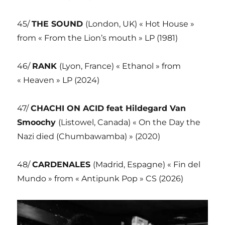
45/
THE SOUND
(London, UK) « Hot House »
from « From the Lion’s mouth » LP (1981)
46/
RANK
(Lyon, France) « Ethanol » from
« Heaven » LP (2024)
47/
CHACHI ON ACID feat Hildegard Van
Smoochy
(Listowel, Canada) « On the Day the
Nazi died (Chumbawamba) » (2020)
48/
CARDENALES
(Madrid, Espagne) « Fin del
Mundo » from « Antipunk Pop » CS (2026)