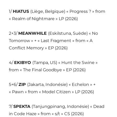
1/
HIATUS
(Liège, Belgique) « Progress ? » from
« Realm of Nightmare » LP (2026)
2+3/
MEANWHILE
(Eskilstuna, Suède) « No
Tomorrow » + « Last Fragment » from « A
Conflict Memory » EP (2026)
4/
EKIBYO
(Tampa, US) « Hunt the Swine »
from « The Final Goodbye » EP (2026)
5+6/
ZIP
(Jakarta, Indonésie) « Echelon » +
« Pawn » from « Model Citizen » LP (2026)
7/
SPEKTA
(Tanjungpinang, Indonésie) « Dead
in Code Haze » from « s/t » CS (2026)