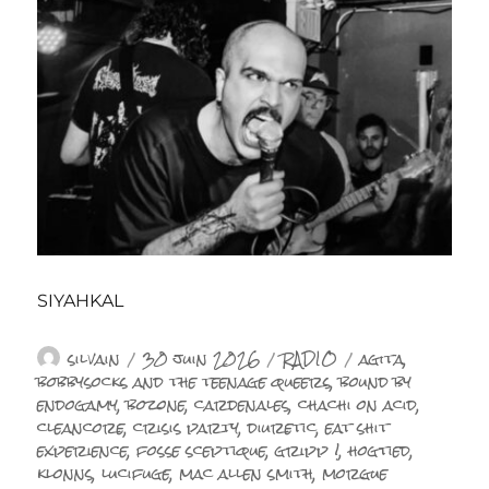
SIYAHKAL
Auteur
Publié
Catégories
Étiquettes
silvain
30 juin 2026
RADIO
agita
,
le
bobbysocks and the teenage queers
,
bound by
endogamy
,
bozone
,
cardenales
,
chachi on acid
,
cleancore
,
crisis party
,
diuretic
,
eat shit
experience
,
fosse sceptique
,
gripp !
,
hogtied
,
klonns
,
lucifuge
,
mac allen smith
,
morgue