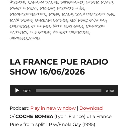
breath
,
napalm dance
,
physicalist
,
piper maru
,
plastic meat
,
prisao
,
private lives
,
proprioception
,
punk
,
rank
,
raw distractions
,
raw peace
,
screaming eyes
,
sex mag
,
siyahkal
,
skintern
,
stick men with ray guns
,
sulfuric
cautery
,
the sound
,
violent disorder
,
whoresnation
LA FRANCE PUE RADIO
SHOW 16/06/2026
Lecteur
00:00
00:00
audio
Podcast:
Play in new window
|
Download
0/
COCHE BOMBA
(Lyon, France) « La France
Pue » from split LP w/Enola Gay (1995)