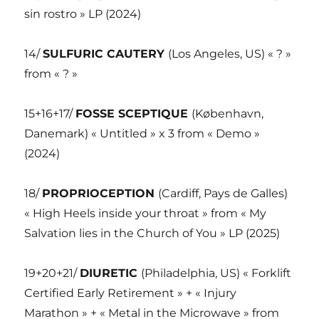
sin rostro » LP (2024)
14/
SULFURIC CAUTERY
(Los Angeles, US) « ? »
from « ? »
15+16+17/
FOSSE SCEPTIQUE
(København,
Danemark) « Untitled » x 3 from « Demo »
(2024)
18/
PROPRIOCEPTION
(Cardiff, Pays de Galles)
« High Heels inside your throat » from « My
Salvation lies in the Church of You » LP (2025)
19+20+21/
DIURETIC
(Philadelphia, US) « Forklift
Certified Early Retirement » + « Injury
Marathon » + « Metal in the Microwave » from