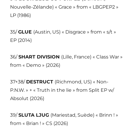
Nouvelle-Zélande) « Grace » from « LBGPEP2 »
LP (1986)
35/
GLUE
(Austin, US) « Disgrace » from « s/t »
EP (2014)
36/
SHART DIVISION
(Lille, France) « Class War »
from « Demo » (2026)
37+38/
DESTRUCT
(Richmond, US) « Non-
P.N.W. » + « Truth in the lie » from Split EP w/
Absolut (2026)
39/
SLUTA LJUG
(Mariestad, Suède) « Brinn ! »
from « Brian ! » CS (2026)