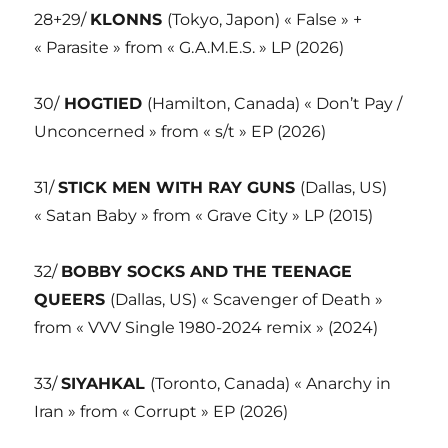
28+29/
KLONNS
(Tokyo, Japon) « False » +
« Parasite » from « G.A.M.E.S. » LP (2026)
30/
HOGTIED
(Hamilton, Canada) « Don’t Pay /
Unconcerned » from « s/t » EP (2026)
31/
STICK MEN WITH RAY GUNS
(Dallas, US)
« Satan Baby » from « Grave City » LP (2015)
32/
BOBBY SOCKS AND THE TEENAGE
QUEERS
(Dallas, US) « Scavenger of Death »
from « VVV Single 1980-2024 remix » (2024)
33/
SIYAHKAL
(Toronto, Canada) « Anarchy in
Iran » from « Corrupt » EP (2026)