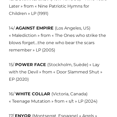
Later » from « Nine Patriotic Hymns for
Children » LP (1991)
14/
AGAINST EMPIRE
(Los Angeles, US)
« Malediction » from « The Ones who strike the
blows forget…the one who bear the scars
remember » LP (2005)
15/
POWER FACE
(Stockholm, Suède) « Lay
with the Devil » from « Door Slammed Shut »
EP (2020)
16/
WHITE COLLAR
(Victoria, Canada)
« Teenage Mutation » from « s/t » LP (2024)
17/
ENYOR
(Montserrat, Espagne) « Arrels »