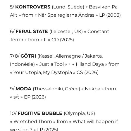
5/
KONTROVERS
(Lund, Suède) « Besviken Pa
Allt » from « När Spelreglerna Ändras » LP (2003)
6/
FERAL STATE
(Leicester, UK) « Constant
Terror » from « II » CD (2025)
7+8/
GÖTRI
(Kassel, Allemagne / Jakarta,
Indonésie) « Just a Tool » + « Hiland Daya » from
« Your Utopia, My Dystopia » CS (2026)
9/
MODA
(Thessaloniki, Grèce) « Nekpa » from
« s/t » EP (2026)
10/
FUGITIVE BUBBLE
(Olympia, US)
« Wretched Thorn » from « What will happen if
we stop ? » LP (2025)