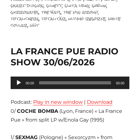
shart division
,
siluett
,
sluta ljug
,
sublux
,
surrogates
,
the bats
,
the pin group
,
totalickers
,
totalitär
,
ultimo resorte
,
white
collar
,
wüt
LA FRANCE PUE RADIO
SHOW 30/06/2026
Lecteur
00:00
00:00
audio
Podcast:
Play in new window
|
Download
0/
COCHE BOMBA
(Lyon, France) « La France
Pue » from split LP w/Enola Gay (1995)
1/
SEXMAG
(Pologne) « Sexorcyzm » from