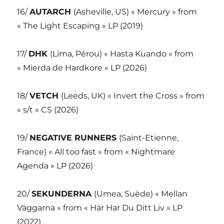
16/
AUTARCH
(Asheville, US) « Mercury » from
« The Light Escaping » LP (2019)
17/
DHK
(Lima, Pérou) « Hasta Kuando » from
« Mierda de Hardkore » LP (2026)
18/
VETCH
(Leeds, UK) « Invert the Cross » from
« s/t » CS (2026)
19/
NEGATIVE RUNNERS
(Saint-Etienne,
France) « All too fast » from « Nightmare
Agenda » LP (2026)
20/
SEKUNDERNA
(Umea, Suède) « Mellan
Väggarna » from « Här Har Du Ditt Liv » LP
(2022)