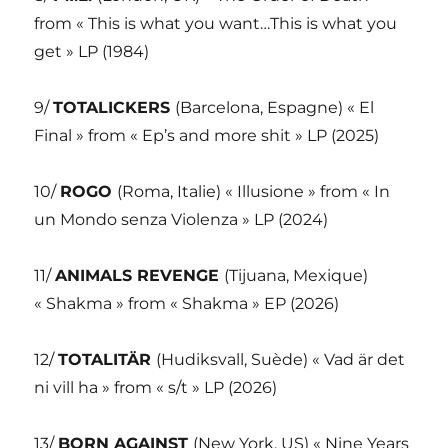
from « This is what you want…This is what you
get » LP (1984)
9/
TOTALICKERS
(Barcelona, Espagne) « El
Final » from « Ep’s and more shit » LP (2025)
10/
ROGO
(Roma, Italie) « Illusione » from « In
un Mondo senza Violenza » LP (2024)
11/
ANIMALS REVENGE
(Tijuana, Mexique)
« Shakma » from « Shakma » EP (2026)
12/
TOTALITÄR
(Hudiksvall, Suède) « Vad är det
ni vill ha » from « s/t » LP (2026)
13/
BORN AGAINST
(New York, US) « Nine Years