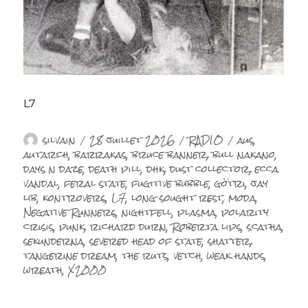
L7
Auteur
Publié
Catégories
Étiquettes
silvain
28 juillet 2026
RADIO
aus
,
le
autarch
,
barrakas
,
bruce banner
,
bull nakano
,
days n daze
,
death pill
,
dhk
,
dust collector
,
ecca
vandal
,
feral state
,
fugitive bubble
,
götri
,
jay
lib
,
kontrovers
,
L7
,
long sought rest
,
moda
,
Negative Runners
,
nightfell
,
plasma
,
polarity
crisis
,
punk
,
richard durn
,
Roberta lips
,
scatha
,
sekunderna
,
severed head of state
,
shatter
,
tangerine dream
,
the ruts
,
vetch
,
weak hands
,
wreath
,
X2000