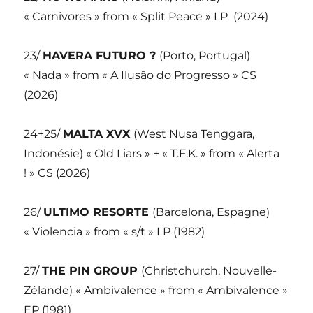
« Carnivores » from « Split Peace » LP
(2024)
23/
HAVERA FUTURO ?
(Porto, Portugal)
« Nada » from « A Ilusão do Progresso » CS
(2026)
24+25/
MALTA XVX
(West Nusa Tenggara,
Indonésie) « Old Liars » + « T.F.K. » from « Alerta
! » CS (2026)
26/
ULTIMO RESORTE
(Barcelona, Espagne)
« Violencia » from « s/t » LP (1982)
27/
THE PIN GROUP
(Christchurch, Nouvelle-
Zélande) « Ambivalence » from « Ambivalence »
EP (1981)