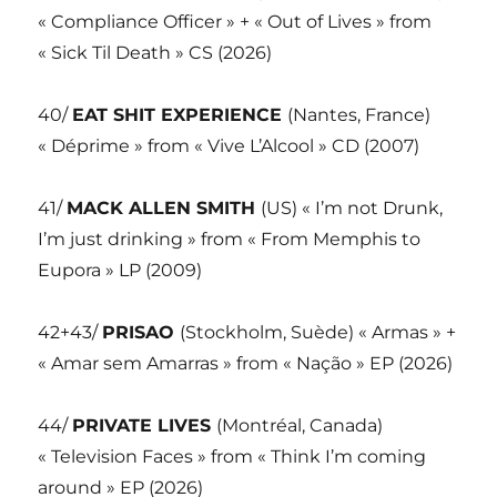
« Compliance Officer » + « Out of Lives » from
« Sick Til Death » CS (2026)
40/
EAT SHIT EXPERIENCE
(Nantes, France)
« Déprime » from « Vive L’Alcool » CD (2007)
41/
MACK ALLEN SMITH
(US) « I’m not Drunk,
I’m just drinking » from « From Memphis to
Eupora » LP (2009)
42+43/
PRISAO
(Stockholm, Suède) « Armas » +
« Amar sem Amarras » from « Nação » EP (2026)
44/
PRIVATE LIVES
(Montréal, Canada)
« Television Faces » from « Think I’m coming
around » EP (2026)