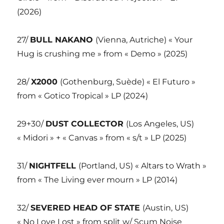
(2026)
27/
BULL NAKANO
(Vienna, Autriche) « Your
Hug is crushing me » from « Demo » (2025)
28/
X2000
(Gothenburg, Suède) « El Futuro »
from « Gotico Tropical » LP (2024)
29+30/
DUST COLLECTOR
(Los Angeles, US)
« Midori » + « Canvas » from « s/t » LP (2025)
31/
NIGHTFELL
(Portland, US) « Altars to Wrath »
from « The Living ever mourn » LP (2014)
32/
SEVERED HEAD OF STATE
(Austin, US)
« No Love Lost » from split w/ Scum Noise