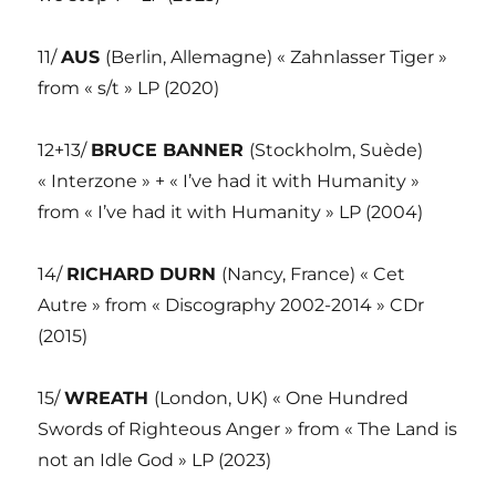
11/
AUS
(Berlin, Allemagne) « Zahnlasser Tiger »
from « s/t » LP (2020)
12+13/
BRUCE BANNER
(Stockholm, Suède)
« Interzone » + « I’ve had it with Humanity »
from « I’ve had it with Humanity » LP (2004)
14/
RICHARD DURN
(Nancy, France) « Cet
Autre » from « Discography 2002-2014 » CDr
(2015)
15/
WREATH
(London, UK) « One Hundred
Swords of Righteous Anger » from « The Land is
not an Idle God » LP (2023)