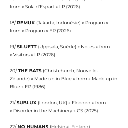
from « Sola d’Espart » LP (2026)
18/
REMUK
(Jakarta, Indonésie) « Program »
from « Program » EP (2026)
19/
SILUETT
(Uppsala, Suède) « Notes » from
« Visitors » LP (2026)
20/
THE BATS
(Christchurch, Nouvelle-
Zélande) « Made up in Blue » from « Made up in
Blue » EP (1986)
21/
SUBLUX
(London, UK) « Flooded » from
« Disorder in the Machinery » CS (2025)
22/
NO HUMANS
(Helsinki, Finland)