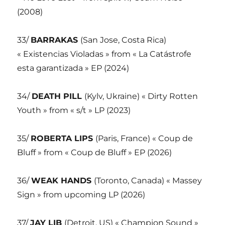
(2008)
33/
BARRAKAS
(San Jose, Costa Rica)
« Existencias Violadas » from « La Catástrofe
esta garantizada » EP (2024)
34/
DEATH PILL
(Kylv, Ukraine) « Dirty Rotten
Youth » from « s/t » LP (2023)
35/
ROBERTA LIPS
(Paris, France) « Coup de
Bluff » from « Coup de Bluff » EP (2026)
36/
WEAK HANDS
(Toronto, Canada) « Massey
Sign » from upcoming LP (2026)
37/
JAY LIB
(Detroit, US) « Champion Sound »