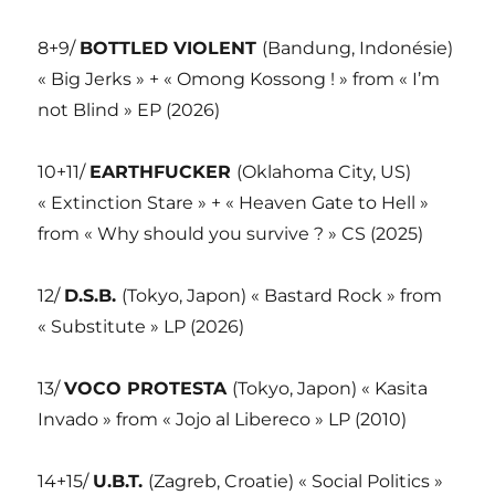
8+9/
BOTTLED VIOLENT
(Bandung, Indonésie)
« Big Jerks » + « Omong Kossong ! » from « I’m
not Blind » EP (2026)
10+11/
EARTHFUCKER
(Oklahoma City, US)
« Extinction Stare » + « Heaven Gate to Hell »
from « Why should you survive ? » CS (2025)
12/
D.S.B.
(Tokyo, Japon) « Bastard Rock » from
« Substitute » LP (2026)
13/
VOCO PROTESTA
(Tokyo, Japon) « Kasita
Invado » from « Jojo al Libereco » LP (2010)
14+15/
U.B.T.
(Zagreb, Croatie) « Social Politics »