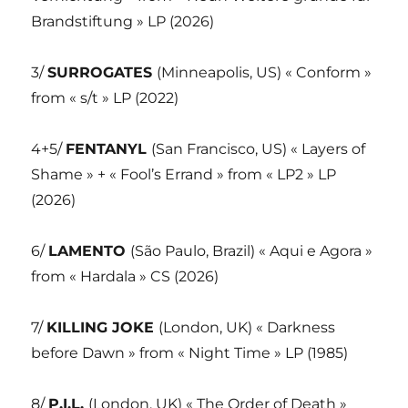
Brandstiftung » LP (2026)
3/
SURROGATES
(Minneapolis, US) « Conform »
from « s/t » LP (2022)
4+5/
FENTANYL
(San Francisco, US) « Layers of
Shame » + « Fool’s Errand » from « LP2 » LP
(2026)
6/
LAMENTO
(São Paulo, Brazil) « Aqui e Agora »
from « Hardala » CS (2026)
7/
KILLING JOKE
(London, UK) « Darkness
before Dawn » from « Night Time » LP (1985)
8/
P.I.L.
(London, UK) « The Order of Death »