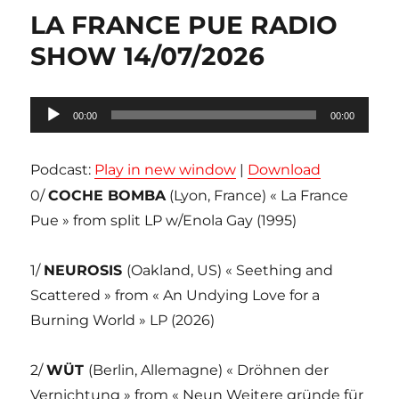
LA FRANCE PUE RADIO
SHOW 14/07/2026
Lecteur
00:00
00:00
audio
Podcast:
Play in new window
|
Download
0/
COCHE BOMBA
(Lyon, France) « La France
Pue » from split LP w/Enola Gay (1995)
1/
NEUROSIS
(Oakland, US) « Seething and
Scattered » from « An Undying Love for a
Burning World » LP (2026)
2/
WÜT
(Berlin, Allemagne) « Dröhnen der
Vernichtung » from « Neun Weitere gründe für