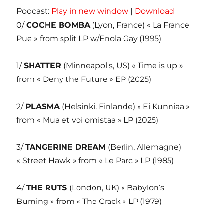
Podcast:
Play in new window
|
Download
0/
COCHE BOMBA
(Lyon, France) « La France
Pue » from split LP w/Enola Gay (1995)
1/
SHATTER
(Minneapolis, US) « Time is up »
from « Deny the Future » EP (2025)
2/
PLASMA
(Helsinki, Finlande) « Ei Kunniaa »
from « Mua et voi omistaa » LP (2025)
3/
TANGERINE DREAM
(Berlin, Allemagne)
« Street Hawk » from « Le Parc » LP (1985)
4/
THE RUTS
(London, UK) « Babylon’s
Burning » from « The Crack » LP (1979)