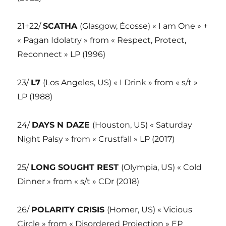
21+22/
SCATHA
(Glasgow, Écosse) « I am One » +
« Pagan Idolatry » from « Respect, Protect,
Reconnect » LP (1996)
23/
L7
(Los Angeles, US) « I Drink » from « s/t »
LP (1988)
24/
DAYS N DAZE
(Houston, US) « Saturday
Night Palsy » from « Crustfall » LP (2017)
25/
LONG SOUGHT REST
(Olympia, US) « Cold
Dinner » from « s/t » CDr (2018)
26/
POLARITY CRISIS
(Homer, US) « Vicious
Circle » from « Disordered Projection » EP