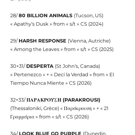
28/
80 BILLION ANIMALS
(Tucson, US)
« Apathy’s Dusk » from « s/t » CS (2024)
29/
HARSH RESPONSE
(Vienna, Autriche)
« Among the Leaves » from « s/t » CS (2025)
30+31/
DESPERTA
(St John’s, Canada)
« Pertenezco » + « Deci la Verdad » from « El
Tiempo Nunca Miente » CS (2026)
32+33/
ΠΑΡΑΚΡΟΥΣΗ (
PARAKROUSI)
(Thessaloniki, Grèce) «
Παράκρουση » + « 21
Γραμμάρια » from « s/t » CS (2026)
34/
LOOK BLUE GO PURPLE
(Dunedin,