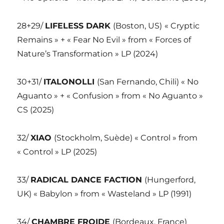
28+29/
LIFELESS DARK
(Boston, US)
« Cryptic
Remains » + « Fear No Evil » from « Forces of
Nature’s Transformation » LP (2024)
30+31/
ITALONOLLI
(San Fernando, Chili) « No
Aguanto » + « Confusion » from « No Aguanto »
CS (2025)
32/
XIAO
(Stockholm, Suède) « Control » from
« Control » LP (2025)
33/
RADICAL DANCE FACTION
(Hungerford,
UK) « Babylon » from « Wasteland » LP (1991)
34/
CHAMBRE FROIDE
(Bordeaux, France)