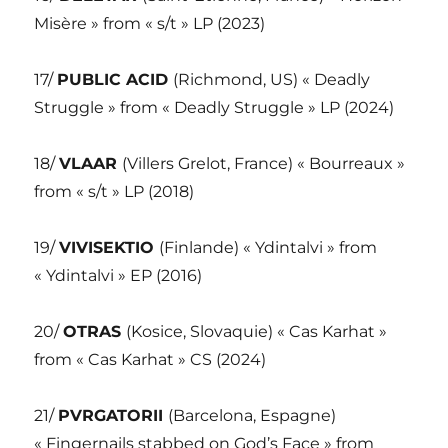
Misère » from « s/t » LP (2023)
17/
PUBLIC ACID
(Richmond, US) « Deadly
Struggle » from « Deadly Struggle » LP (2024)
18/
VLAAR
(Villers Grelot, France) « Bourreaux »
from « s/t » LP (2018)
19/
VIVISEKTIO
(Finlande) « Ydintalvi » from
« Ydintalvi » EP (2016)
20/
OTRAS
(Kosice, Slovaquie) « Cas Karhat »
from « Cas Karhat » CS (2024)
21/
PVRGATORII
(Barcelona, Espagne)
« Fingernails stabbed on God’s Face » from