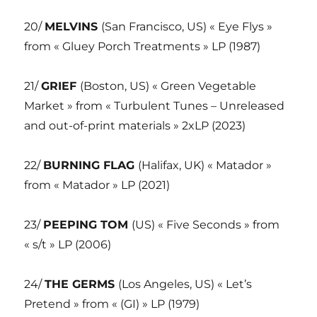
20/
MELVINS
(San Francisco, US) « Eye Flys »
from « Gluey Porch Treatments » LP (1987)
21/
GRIEF
(Boston, US) « Green Vegetable
Market » from « Turbulent Tunes – Unreleased
and out-of-print materials » 2xLP (2023)
22/
BURNING FLAG
(Halifax, UK) « Matador »
from « Matador » LP (2021)
23/
PEEPING TOM
(US) « Five Seconds » from
« s/t » LP (2006)
24/
THE GERMS
(Los Angeles, US) « Let’s
Pretend » from « (GI) » LP (1979)