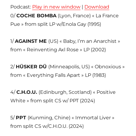
Podcast:
Play in new window
|
Download
0/
COCHE BOMBA
(Lyon, France) « La France
Pue » from split LP w/Enola Gay (1995)
1/
AGAINST ME
(US) « Baby, I’m an Anarchist »
from « Reinventing Axl Rose » LP (2002)
2/
HÜSKER DÜ
(Minneapolis, US) « Obnoxious »
from « Everything Falls Apart » LP (1983)
4/
C.H.O.U.
(Edinburgh, Scotland) « Positive
White » from split CS w/ PPT (2024)
5/
PPT
(Kunming, Chine) « Immortal Liver »
from split CS w/C.H.O.U. (2024)