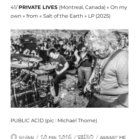
41/
PRIVATE LIVES
(Montreal, Canada) « On my
own » from « Salt of the Earth » LP (2025)
PUBLIC ACID (pic : Michael Thorne)
Auteur
Publié
Catégories
Étiquettes
silvain
20 mai 2025
RADIO
against me
,