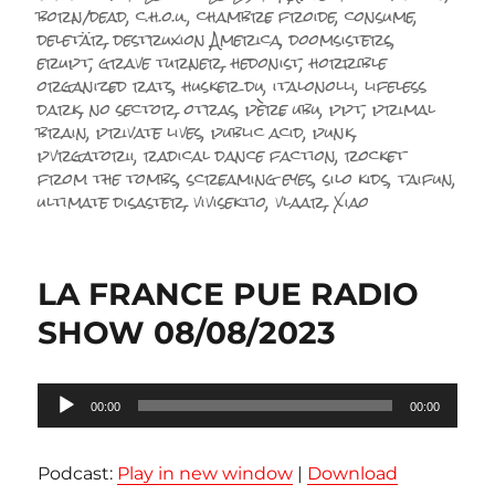
le
born/dead
,
c.h.o.u.
,
chambre froide
,
consume
,
deletär
,
destruxion America
,
doomsisters
,
erupt
,
grave turner
,
hedonist
,
horrible
organized rats
,
husker du
,
italonolli
,
lifeless
dark
,
no sector
,
otras
,
père ubu
,
ppt
,
primal
brain
,
private lives
,
public acid
,
punk
,
pvrgatorii
,
radical dance faction
,
rocket
from the tombs
,
screaming eyes
,
silo kids
,
taifun
,
ultimate disaster
,
vivisektio
,
vlaar
,
Xiao
LA FRANCE PUE RADIO
SHOW 08/08/2023
Lecteur
00:00
00:00
audio
Podcast:
Play in new window
|
Download