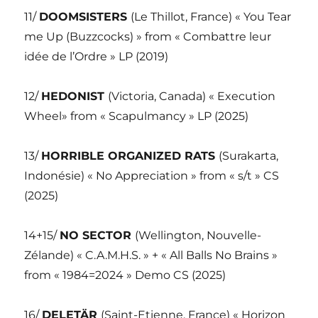
11/
DOOMSISTERS
(Le Thillot, France) « You Tear
me Up (Buzzcocks) » from « Combattre leur
idée de l’Ordre » LP (2019)
12/
HEDONIST
(Victoria, Canada) « Execution
Wheel» from « Scapulmancy » LP (2025)
13/
HORRIBLE ORGANIZED RATS
(Surakarta,
Indonésie) « No Appreciation » from « s/t » CS
(2025)
14+15/
NO SECTOR
(Wellington, Nouvelle-
Zélande) « C.A.M.H.S. » + « All Balls No Brains »
from « 1984=2024 » Demo CS (2025)
16/
DELETÄR
(Saint-Etienne, France) « Horizon