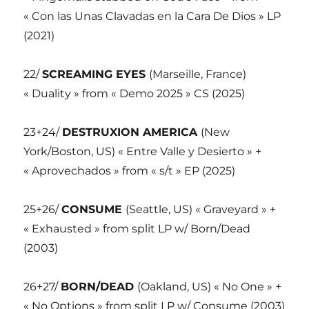
« Con las Unas Clavadas en la Cara De Dios » LP
(2021)
22/
SCREAMING EYES
(Marseille, France)
« Duality » from « Demo 2025 » CS (2025)
23+24/
DESTRUXION AMERICA
(New
York/Boston, US) « Entre Valle y Desierto » +
« Aprovechados » from « s/t » EP (2025)
25+26/
CONSUME
(Seattle, US) « Graveyard » +
« Exhausted » from split LP w/ Born/Dead
(2003)
26+27/
BORN/DEAD
(Oakland, US) « No One » +
« No Options » from split LP w/ Consume (2003)