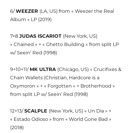
6/
WEEZER
(LA, US) from « Weezer the Real
Album » LP (2019)
7+8
JUDAS ISCARIOT
(New York, US)
« Chained » + « Ghetto Building » from split LP
w/ Seein’ Red (1998)
9+10+11/
MK ULTRA
(Chicago, US) « Crucifixes &
Chain Wallets (Christian, Hardcore is a
Oxymoron » + « Forgotten » + Brotherhood »
from split LP w/ Seein’ Red (1998)
12+13/
SCALPLE
(New York, US) « Un Dia » +
« Estado Odioso » from « World Gone Bad »
(2018)