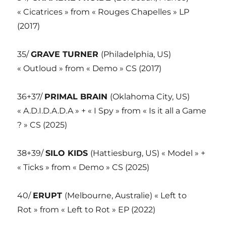
« Cicatrices » from « Rouges Chapelles » LP
(2017)
35/
GRAVE TURNER
(Philadelphia, US)
« Outloud » from « Demo » CS (2017)
36+37/
PRIMAL BRAIN
(Oklahoma City, US)
« A.D.I.D.A.D.A » + « I Spy » from « Is it all a Game
? » CS (2025)
38+39/
SILO KIDS
(Hattiesburg, US) « Model » +
« Ticks » from « Demo » CS (2025)
40/
ERUPT
(Melbourne, Australie) « Left to
Rot » from « Left to Rot » EP (2022)