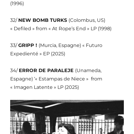
(1996)
32/
NEW BOMB TURKS
(Colombus, US)
« Defiled » from « At Rope’s End » LP (1998)
33/
GRIPP !
(Murcia, Espagne) « Futuro
Expedienté » EP (2025)
34/
ERROR DE PARALEJE
(Unameda,
Espagne) ‘« Estampas de Niece »
from
« Imagen Latente » LP (2025)