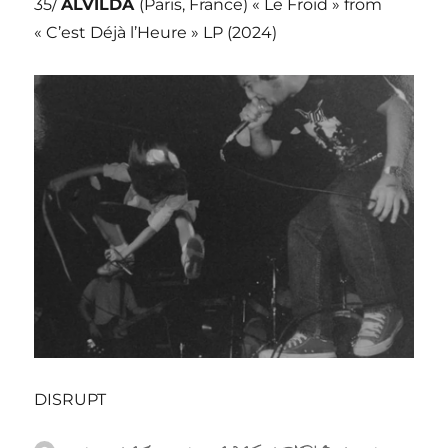
35/
ALVILDA
(Paris, France) « Le Froid » from
« C’est Déjà l’Heure » LP (2024)
DISRUPT