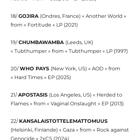
18/
GOJIRA
(Ondres, France) « Another World »
from « Fortitude » LP (2021)
19/
CHUMBAWAMBA
(Leeds, UK)
« Tubthumper » from « Tubthumper » LP (1997)
20/
WHO PAYS
(New York, US) « AOD » from
« Hard Times » EP (2025)
21/
APOSTASIS
(Los Angeles, US) « Herded to
Flames » from « Vaginal Onslaught » EP (2013)
22/
KANSALAISTOTTELEMATTOMUUS
(Helsinki, Finlande) « Gaza » from « Rock against
Genocide » 2xCS (2024)