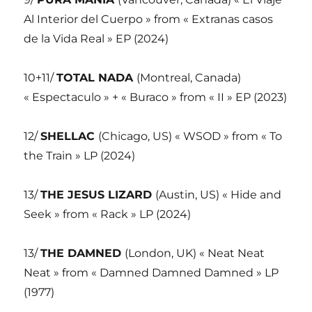
Al Interior del Cuerpo » from « Extranas casos
de la Vida Real » EP (2024)
10+11/
TOTAL NADA
(Montreal, Canada)
« Espectaculo » + « Buraco » from « II » EP (2023)
12/
SHELLAC
(Chicago, US) « WSOD » from « To
the Train » LP (2024)
13/
THE JESUS LIZARD
(Austin, US) « Hide and
Seek » from « Rack » LP (2024)
13/
THE DAMNED
(London, UK) « Neat Neat
Neat » from « Damned Damned Damned » LP
(1977)