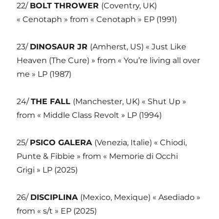
22/
BOLT THROWER
(Coventry, UK)
« Cenotaph » from « Cenotaph » EP (1991)
23/
DINOSAUR JR
(Amherst, US) « Just Like
Heaven (The Cure) » from « You’re living all over
me » LP (1987)
24/
THE FALL
(Manchester, UK) « Shut Up »
from « Middle Class Revolt » LP (1994)
25/
PSICO GALERA
(Venezia, Italie) « Chiodi,
Punte & Fibbie » from « Memorie di Occhi
Grigi » LP (2025)
26/
DISCIPLINA
(Mexico, Mexique) « Asediado »
from « s/t » EP (2025)