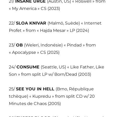
21/
INSANE URGE
(Austin, US) « Roswell » from
« My America » CS (2023)
22/
SLOA KNIVAR
(Malmö, Suède) « Internet
Profet » from « Hajda Mesar » LP (2024)
23/
OB
(Weleri, Indonésie) « Pindad » from
« Apocalypse » CS (2025)
24/
CONSUME
(Seattle, US) « Like Father, Like
Son » from split LP w/ Born/Dead (2003)
25/
SEE YOU IN HELL
(Brno, République
tchèque) « Kupredu » from split CD w/ 20
Minutes de Chaos (2005)