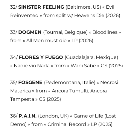
32/
SINISTER FEELING
(Baltimore, US) « Evil
Reinvented » from split w/ Heavens Die (2026)
33/
DOGMEN
(Tournai, Belgique) « Bloodlines »
from « All Men must die » LP (2026)
34/
FLORES Y FUEGO
(Guadalajara, Mexique)
« Nadie vio Nada » from « Wabi Sabe » CS (2025)
35/
FOSGENE
(Pedemontana, Italie) « Necrosi
Materica » from « Ancora Tumulti, Ancora
Tempesta » CS (2025)
36/
P.A.I.N.
(London, UK) « Game of Life (Lost
Demo) » from « Criminal Record » LP (2025)