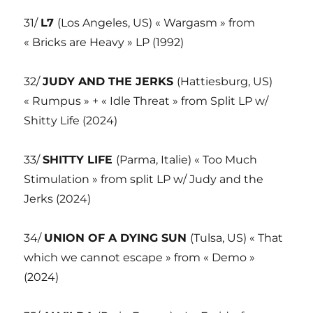
31/
L7
(Los Angeles, US) « Wargasm » from
« Bricks are Heavy » LP (1992)
32/
JUDY AND THE JERKS
(Hattiesburg, US)
« Rumpus » + « Idle Threat » from Split LP w/
Shitty Life (2024)
33/
SHITTY LIFE
(Parma, Italie) « Too Much
Stimulation » from split LP w/ Judy and the
Jerks (2024)
34/
UNION OF A DYING SUN
(Tulsa, US) « That
which we cannot escape » from « Demo »
(2024)