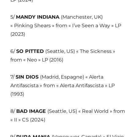
5/
MANDY INDIANA
(Manchester, UK)
« Pinking Shears » from « I’ve Seen a Way » LP
(2023)
6/
SO PITTED
(Seattle, US) « The Sickness »
from « Neo » LP (2016)
7/
SIN DIOS
(Madrid, Espagne) « Alerta
Antifascista » from « Alerta Antifascista » LP
(1993)
8/
BAD IMAGE
(Seattle, US) « Real World » from
« II » CS (2024)
9/
PURA MANIA
(Vancouver, Canada) « El Viaje