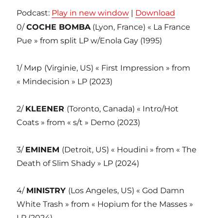
Podcast:
Play in new window
|
Download
0/
COCHE BOMBA
(Lyon, France) « La France
Pue » from split LP w/Enola Gay (1995)
1/ Мир
(Virginie, US) « First Impression » from
« Mindecision » LP (2023)
2/
KLEENER
(Toronto, Canada) « Intro/Hot
Coats » from « s/t » Demo (2023)
3/
EMINEM
(Detroit, US) « Houdini » from « The
Death of Slim Shady » LP (2024)
4/
MINISTRY
(Los Angeles, US) « God Damn
White Trash » from « Hopium for the Masses »
LP (2024)