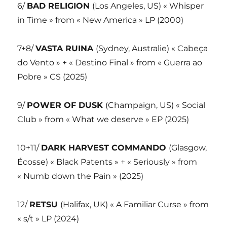
6/
BAD RELIGION
(Los Angeles, US) « Whisper
in Time » from « New America » LP (2000)
7+8/
VASTA RUINA
(Sydney, Australie) « Cabeça
do Vento » + « Destino Final » from « Guerra ao
Pobre » CS (2025)
9/
POWER OF DUSK
(Champaign, US) « Social
Club » from « What we deserve » EP (2025)
10+11/
DARK HARVEST COMMANDO
(Glasgow,
Écosse) « Black Patents » + « Seriously » from
« Numb down the Pain » (2025)
12/
RETSU
(Halifax, UK) « A Familiar Curse » from
« s/t » LP (2024)