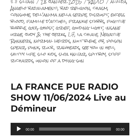
Auteur
Publié
Catégories
Étiquettes
silvain
28 janvier 2025
RADIO
alvilda
,
le
Angelo badalamenti
,
bad religion
,
chasm
,
consume
,
dell'anima nella serpe
,
disrupt
,
excess
blood
,
famille d'accueil
,
frankie stubbs
,
fugitive
bubble
,
gaz
,
ghost
,
grief
,
guiding light
,
insane
urge
,
judy & the jerks
,
L7
,
la chiale
,
Negative
Runners
,
normal weirds
,
nuit bleue
,
ob
,
poison
spear
,
punk
,
r.u.b.
,
rawheads
,
see you in hell
,
shitty life
,
silo kids
,
sloa knivar
,
spitboy
,
stiff
richards
,
union of a dying sun
LA FRANCE PUE RADIO
SHOW 11/06/2024 Live au
Démineur
Lecteur
00:00
00:00
audio