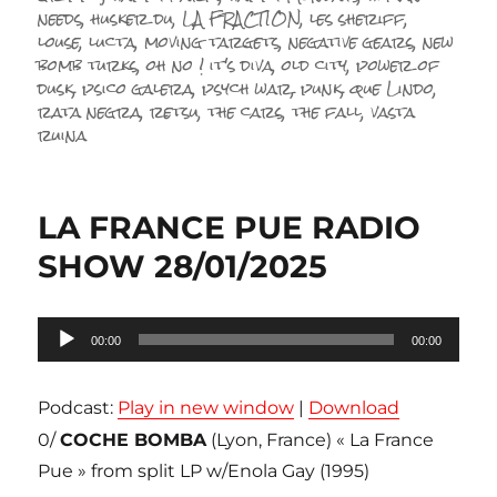
needs
,
husker du
,
LA FRACTION
,
les sheriff
,
louse
,
lucta
,
moving targets
,
negative gears
,
new
bomb turks
,
oh no ! it's diva
,
old city
,
power of
dusk
,
psico galera
,
psych war
,
punk
,
que Lindo
,
rata negra
,
retsu
,
the cars
,
the fall
,
vasta
ruina
LA FRANCE PUE RADIO
SHOW 28/01/2025
Lecteur
00:00
00:00
audio
Podcast:
Play in new window
|
Download
0/
COCHE BOMBA
(Lyon, France) « La France
Pue » from split LP w/Enola Gay (1995)