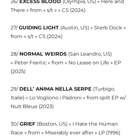
26/
EXCESS BLOOD
(Olympia, US) « Here and
There » from « s/t » » CS (2024)
27/
GUIDING LIGHT
(Austin, US) « Sterb Dock »
from « s/t » CS (2024)
28/
NORMAL WEIRDS
(San Leandro, US)
« Peter Frantic » from « No Lease on Life » EP
(2025)
29/
DELL’ ANIMA NELLA SERPE
(Turbigo,
Italie) « Lo Vogliono i Padroni » from split EP w/
Nuit Bleue (2023)
30/
GRIEF
(Boston, US) « I Hate the Human
Race » from « Miserably ever after » LP (1996)