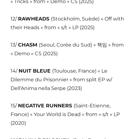
« Tricks » from « Demo » CS (2025)
12/
RAWHEADS
(Stockholm, Suède) « Off with
their Heads » from « s/t » LP (2025)
13/
CHASM
(Seoul, Corée du Sud) « 책임 » from
« Demo » CS (2025)
14/
NUIT BLEUE
(Toulouse, France) « Le
Dilemme du Prisonnier » from split EP w/
Dell’Anima nella Serpe (2023)
15/
NEGATIVE RUNNERS
(Saint-Etienne,
France) « Your World is Dead » from « s/t » LP
(2020)