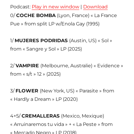
Podcast:
Play in new window
|
Download
0/
COCHE BOMBA
(Lyon, France) « La France
Pue » from split LP w/Enola Gay (1995)
1/
MUJERES PODRIDAS
(Austin, US) « Sol »
from « Sangre y Sol » LP (2025)
2/
VAMPIRE
(Melbourne, Australie) « Evidence »
from « s/t » 12 » (2025)
3/
FLOWER
(New York, US) « Parasite » from
« Hardly a Dream » LP (2020)
4+5/
CREMALLERAS
(Mexico, Mexique)
« Arruinaremos tu vida » + « La Peste » from
« Mercado Negro » LP (2018)