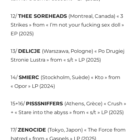
12/
THEE SOREHEADS
(Montreal, Canada) « 3
Strikes » from « I’m not your fucking sex doll »
EP (2025)
13/
DELICJE
(Warszawa, Pologne) « Po Drugiej
Stronie Lustra » from « s/t » LP (2025)
14/
SMIERC
(Stockholm, Suède) « Kto » from
« Opor » LP (2024)
15+16/
PISSSNIFFERS
(Athens, Grèce) « Crush »
+ « Stare into the abyss » from « s/t » LP (2025)
17/
ZENOCIDE
(Tokyo, Japon) « The Force from
hatred » from « Gaspels » LP (2025)