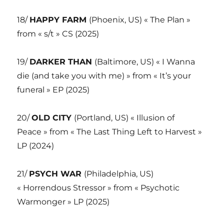
18/
HAPPY FARM
(Phoenix, US) « The Plan »
from « s/t » CS (2025)
19/
DARKER THAN
(Baltimore, US) « I Wanna
die (and take you with me) » from « It’s your
funeral » EP (2025)
20/
OLD CITY
(Portland, US) « Illusion of
Peace » from « The Last Thing Left to Harvest »
LP (2024)
21/
PSYCH WAR
(Philadelphia, US)
« Horrendous Stressor » from « Psychotic
Warmonger » LP (2025)