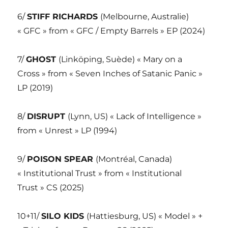
6/
STIFF RICHARDS
(Melbourne, Australie)
« GFC » from « GFC / Empty Barrels » EP (2024)
7/
GHOST
(Linköping, Suède) « Mary on a
Cross » from « Seven Inches of Satanic Panic »
LP (2019)
8/
DISRUPT
(Lynn, US) « Lack of Intelligence »
from « Unrest » LP (1994)
9/
POISON SPEAR
(Montréal, Canada)
« Institutional Trust » from « Institutional
Trust » CS (2025)
10+11/
SILO KIDS
(Hattiesburg, US) « Model » +