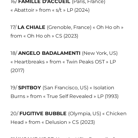
16/
FAMILLE D’ACCUEIL
(Paris, France)
« Abattoir » from « s/t » LP (2024)
17/
LA CHIALE
(Grenoble, France) « Oh Ho oh »
from « Oh Ho oh » CS (2023)
18/
ANGELO BADALAMENTI
(New York, US)
« Heartbreaks » from « Twin Peaks OST » LP
(2017)
19/
SPITBOY
(San Francisco, US) « Isolation
Burns » from « True Self Revealed » LP (1993)
20/
FUGITIVE BUBBLE
(Olympia, US) « Chicken
Head » from « Delusion » CS (2023)