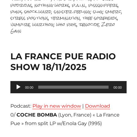
podridas
,
nothing works
,
p.a.i.n.
,
pisssniffers
,
punk
,
shock ward
,
sinister feeling
,
slug
,
smierc
,
stress positions
,
termination
,
thee soreheads
,
vampire
,
warthog
,
who pays
,
zenocide
,
Zero
Gain
LA FRANCE PUE RADIO
SHOW 18/11/2025
Lecteur
00:00
00:00
audio
Podcast:
Play in new window
|
Download
0/
COCHE BOMBA
(Lyon, France) « La France
Pue » from split LP w/Enola Gay (1995)