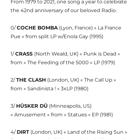
From 1979 to 2021, one song a year to celebrate
the 42nd anniversary of our beloved Radio.
0/
COCHE BOMBA
(Lyon, France) « La France
Pue » from split LP w/Enola Gay (1995)
1/
CRASS
(North Weald, UK) « Punk is Dead »
from « The Feeding of the 5000 » LP (1979)
2/
THE CLASH
(London, UK) « The Call Up »
from « Sandinista ! » 3xLP (1980)
3/
HÜSKER DÜ
(Minneapolis, US)
« Amusement » from « Statues » EP (1981)
4/
DIRT
(London, UK) « Land of the Rising Sun »