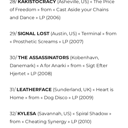
28/
KAKISTOCRACY
(Asheville, US) « The Price
of Freedom » from « Cast Aside your Chains
and Dance » LP (2006)
29/
SIGNAL LOST
(Austin, US) « Terminal » from
« Prosthetic Screams » LP (2007)
30/
THE ASSASSINATORS
(Kobenhavn,
Danemark) « A for Anarki » from « Sigt Efter
Hjertet » LP (2008)
31/
LEATHERFACE
(Sunderland, UK) « Heart is
Home » from « Dog Disco » LP (2009)
32/
KYLESA
(Savannah, US) « Spiral Shadow »
from « Cheating Synergy » LP (2010)