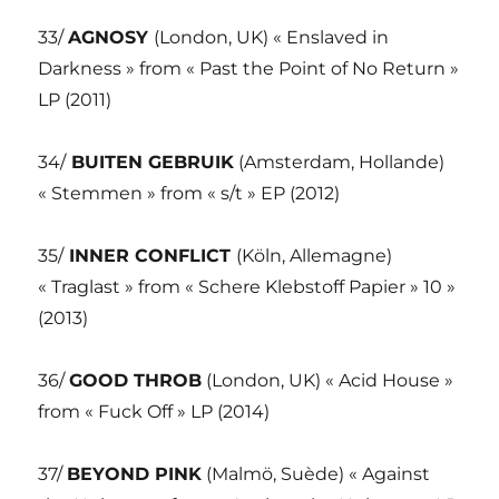
33/
AGNOSY
(London, UK) « Enslaved in
Darkness » from « Past the Point of No Return »
LP (2011)
34/
BUITEN GEBRUIK
(Amsterdam, Hollande)
« Stemmen » from « s/t » EP (2012)
35/
INNER CONFLICT
(Köln, Allemagne)
« Traglast » from « Schere Klebstoff Papier » 10 »
(2013)
36/
GOOD THROB
(London, UK) « Acid House »
from « Fuck Off » LP (2014)
37/
BEYOND PINK
(Malmö, Suède) « Against