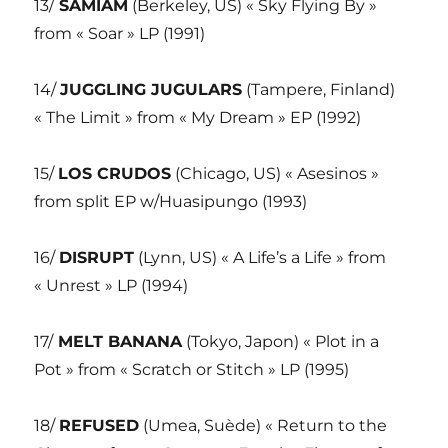
13/
SAMIAM
(Berkeley, US) « Sky Flying By »
from « Soar » LP (1991)
14/
JUGGLING JUGULARS
(Tampere, Finland)
« The Limit » from « My Dream » EP (1992)
15/
LOS CRUDOS
(Chicago, US) « Asesinos »
from split EP w/Huasipungo (1993)
16/
DISRUPT
(Lynn, US) « A Life’s a Life » from
« Unrest » LP (1994)
17/
MELT BANANA
(Tokyo, Japon) « Plot in a
Pot » from « Scratch or Stitch » LP (1995)
18/
REFUSED
(Umea, Suède) « Return to the