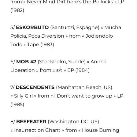
from « Never Mind Dirt here’s the Bollocks » LP
(1982)
5/
ESKORBUTO
(Santurtzi, Espagne) « Mucha
Policia, Poca Diversion » from « Jodiendolo
Todo » Tape (1983)
6/
MOB 47
(Stockholm, Suède) « Animal
Liberation » from « s/t » EP (1984)
7/
DESCENDENTS
(Manhattan Beach, US)
« Silly Girl » from « I Don’t want to grow up » LP
(1985)
8/
BEEFEATER
(Washington DC, US)
« Insurrection Chant » from « House Burning