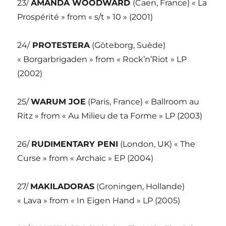
23/
AMANDA WOODWARD
(Caen, France) « La
Prospérité » from « s/t » 10 » (2001)
24/
PROTESTERA
(Göteborg, Suède)
« Borgarbrigaden » from « Rock’n’Riot » LP
(2002)
25/
WARUM JOE
(Paris, France) « Ballroom au
Ritz » from « Au Milieu de ta Forme » LP (2003)
26/
RUDIMENTARY PENI
(London, UK) « The
Curse » from « Archaïc » EP (2004)
27/
MAKILADORAS
(Groningen, Hollande)
« Lava » from « In Eigen Hand » LP (2005)