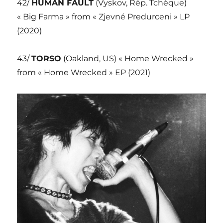
42/
HUMAN FAULT
(Vyskov, Rép. Tchèque)
« Big Farma » from « Zjevné Predurceni » LP
(2020)
43/
TORSO
(Oakland, US) « Home Wrecked »
from « Home Wrecked » EP (2021)