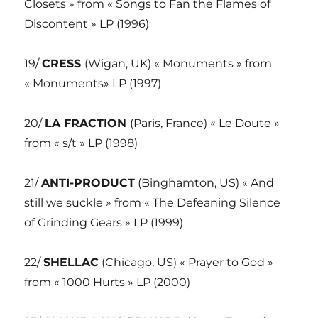
Closets » from « Songs to Fan the Flames of
Discontent » LP (1996)
19/
CRESS
(Wigan, UK) « Monuments » from
« Monuments» LP (1997)
20/
LA FRACTION
(Paris, France) « Le Doute »
from « s/t » LP (1998)
21/
ANTI-PRODUCT
(Binghamton, US) « And
still we suckle » from « The Defeaning Silence
of Grinding Gears » LP (1999)
22/
SHELLAC
(Chicago, US) « Prayer to God »
from « 1000 Hurts » LP (2000)