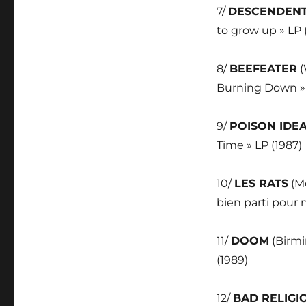
7/
DESCENDEN
to grow up » LP 
8/
BEEFEATER
(
Burning Down » 
9/
POISON IDE
Time » LP (1987)
10/
LES RATS
(Mo
bien parti pour n
11/
DOOM
(Birmi
(1989)
12/
BAD RELIGI