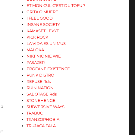
ET MON CUL C'EST DU TOFU ?
GRITA O MUERE
I FEEL GOOD
INSANE SOCIETY
KAMASET LEVYT
KICK ROCK
LA VIDA ES UN MUS
MALOKA
NIKT NIC NIE WIE
PASAZER
PROFANE EXISTENCE
PUNK DISTRO
REFUSE Rds
RUIN NATION
SABOTAGE Rds
STONEHENGE
 »
SUBVERSIVE WAYS
TRABUC
TRANZOPHOBIA
TRUJACA FALA
an