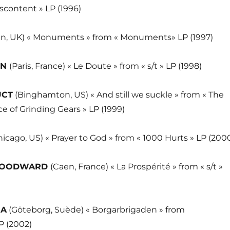
scontent » LP (1996)
n, UK) « Monuments » from « Monuments» LP (1997)
ON
(Paris, France) « Le Doute » from « s/t » LP (1998)
UCT
(Binghamton, US) « And still we suckle » from « The
e of Grinding Gears » LP (1999)
icago, US) « Prayer to God » from « 1000 Hurts » LP (200
WOODWARD
(Caen, France) « La Prospérité » from « s/t »
RA
(Göteborg, Suède) « Borgarbrigaden » from
LP (2002)