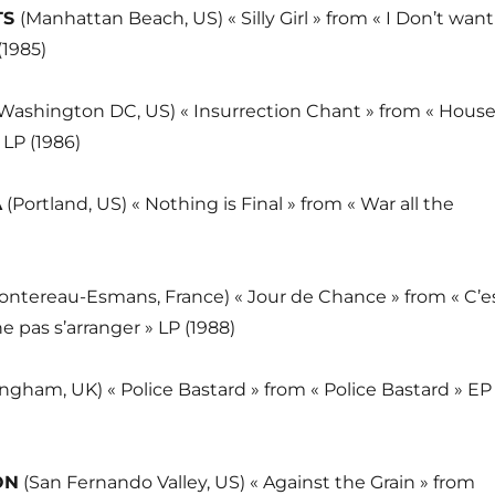
TS
(Manhattan Beach, US) « Silly Girl » from « I Don’t want
(1985)
Washington DC, US) « Insurrection Chant » from « Hous
LP (1986)
A
(Portland, US) « Nothing is Final » from « War all the
ntereau-Esmans, France) « Jour de Chance » from « C’e
e pas s’arranger » LP (1988)
ngham, UK) « Police Bastard » from « Police Bastard » EP
ON
(San Fernando Valley, US) « Against the Grain » from