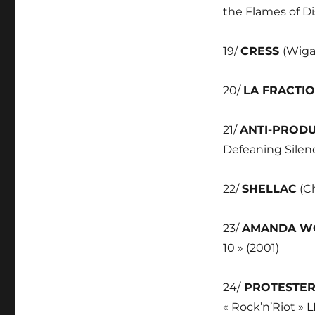
the Flames of Di
19/
CRESS
(Wiga
20/
LA FRACTI
21/
ANTI-PROD
Defeaning Silenc
22/
SHELLAC
(Ch
23/
AMANDA 
10 » (2001)
24/
PROTESTE
« Rock’n’Riot » 