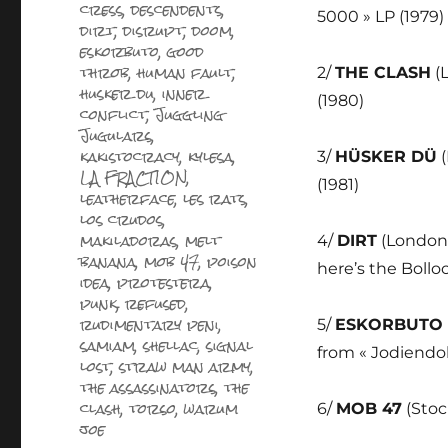
cress
,
descendents
,
5000 » LP (1979)
dirt
,
disrupt
,
doom
,
eskorbuto
,
good
throb
,
human fault
,
2/
THE CLASH
(L
husker du
,
inner
(1980)
conflict
,
Juggling
Jugulars
,
kakistocracy
,
kylesa
,
3/
HÜSKER DÜ
(
LA FRACTION
,
(1981)
leatherface
,
les rats
,
los crudos
,
makiladoras
,
melt
4/
DIRT
(London,
banana
,
mob 47
,
poison
here’s the Bolloc
idea
,
protestera
,
punk
,
refused
,
rudimentary peni
,
5/
ESKORBUTO
samiam
,
shellac
,
signal
from « Jodiendol
lost
,
straw man army
,
the assassinators
,
the
clash
,
torso
,
warum
6/
MOB 47
(Stoc
joe