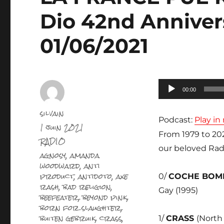
Dio 42nd Anniver
01/06/2021
Lecteur
00:00
audio
Auteur
silvain
Podcast:
Play i
Publié
1 juin 2021
le
From 1979 to 202
Catégories
RADIO
our beloved Rad
Étiquettes
agnosy
,
amanda
woodward
,
anti
product
,
antidoto
,
axe
0/
COCHE BOM
rash
,
bad religion
,
Gay (1995)
beefeater
,
beyond pink
,
born for slaughter
,
buiten gebruik
,
crass
,
1/
CRASS
(North