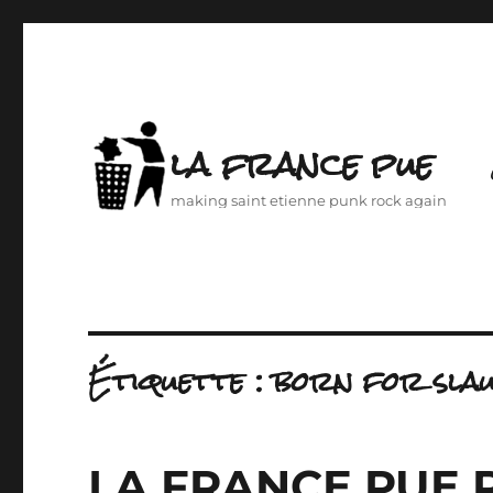
la france pue
making saint etienne punk rock again
Étiquette :
born for sla
LA FRANCE PUE 