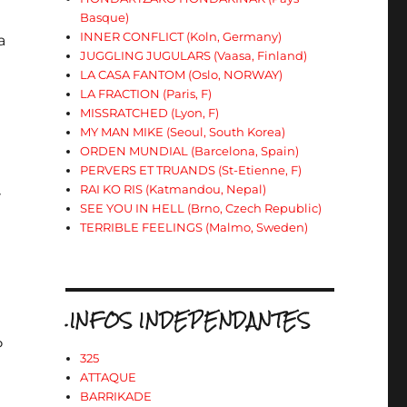
Basque)
INNER CONFLICT (Koln, Germany)
a
JUGGLING JUGULARS (Vaasa, Finland)
LA CASA FANTOM (Oslo, NORWAY)
LA FRACTION (Paris, F)
MISSRATCHED (Lyon, F)
MY MAN MIKE (Seoul, South Korea)
ORDEN MUNDIAL (Barcelona, Spain)
PERVERS ET TRUANDS (St-Etienne, F)
RAI KO RIS (Katmandou, Nepal)
»
SEE YOU IN HELL (Brno, Czech Republic)
TERRIBLE FEELINGS (Malmo, Sweden)
.INFOS INDEPENDANTES
P
325
ATTAQUE
BARRIKADE