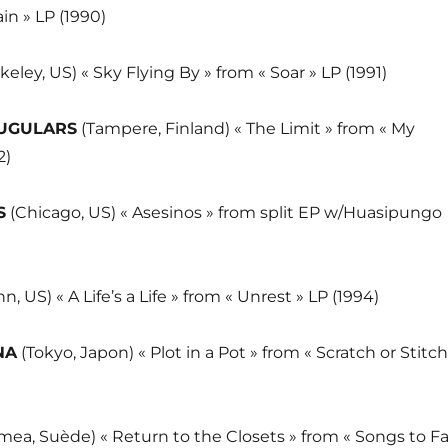
in » LP (1990)
keley, US) « Sky Flying By » from « Soar » LP (1991)
JUGULARS
(Tampere, Finland) « The Limit » from « My
2)
S
(Chicago, US) « Asesinos » from split EP w/Huasipungo
n, US) « A Life’s a Life » from « Unrest » LP (1994)
NA
(Tokyo, Japon) « Plot in a Pot » from « Scratch or Stitch
ea, Suède) « Return to the Closets » from « Songs to F