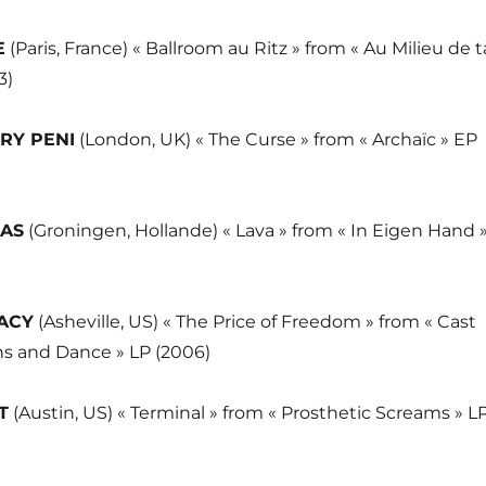
E
(Paris, France) « Ballroom au Ritz » from « Au Milieu de t
3)
RY PENI
(London, UK) « The Curse » from « Archaïc » EP
AS
(Groningen, Hollande) « Lava » from « In Eigen Hand 
ACY
(Asheville, US) « The Price of Freedom » from « Cast
ns and Dance » LP (2006)
T
(Austin, US) « Terminal » from « Prosthetic Screams » L