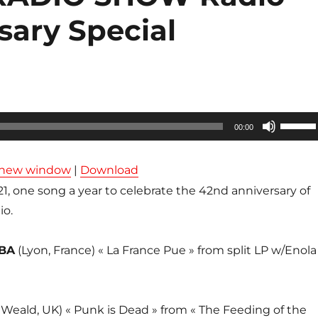
sary Special
Utilisez
00:00
les
flèches
n new window
|
Download
haut/ba
1, one song a year to celebrate the 42nd anniversary of
pour
io.
augmen
ou
BA
(Lyon, France) « La France Pue » from split LP w/Enola
diminue
le
volume
 Weald, UK) « Punk is Dead » from « The Feeding of the