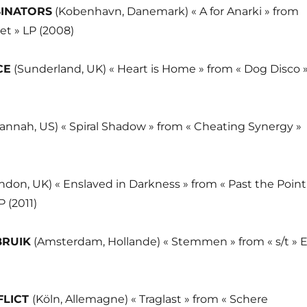
SINATORS
(Kobenhavn, Danemark) « A for Anarki » from
tet » LP (2008)
CE
(Sunderland, UK) « Heart is Home » from « Dog Disco 
annah, US) « Spiral Shadow » from « Cheating Synergy »
ndon, UK) « Enslaved in Darkness » from « Past the Point
 (2011)
BRUIK
(Amsterdam, Hollande) « Stemmen » from « s/t » 
FLICT
(Köln, Allemagne) « Traglast » from « Schere