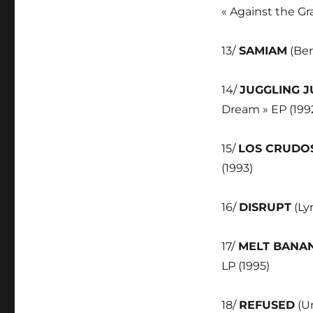
« Against the Gra
13/
SAMIAM
(Ber
14/
JUGGLING 
Dream » EP (199
15/
LOS CRUDO
(1993)
16/
DISRUPT
(Lyn
17/
MELT BANA
LP (1995)
18/
REFUSED
(Um