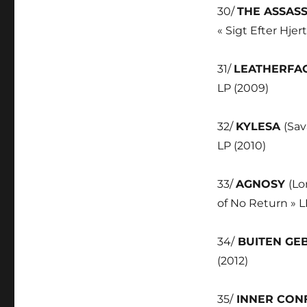
30/
THE ASSAS
« Sigt Efter Hjer
31/
LEATHERFA
LP (2009)
32/
KYLESA
(Sav
LP (2010)
33/
AGNOSY
(Lo
of No Return » LP
34/
BUITEN GE
(2012)
35/
INNER CON