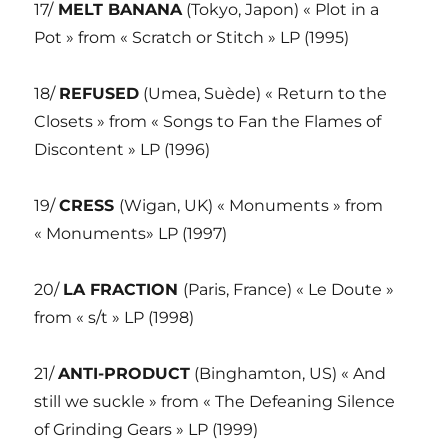
17/
MELT BANANA
(Tokyo, Japon) « Plot in a
Pot » from « Scratch or Stitch » LP (1995)
18/
REFUSED
(Umea, Suède) « Return to the
Closets » from « Songs to Fan the Flames of
Discontent » LP (1996)
19/
CRESS
(Wigan, UK) « Monuments » from
« Monuments» LP (1997)
20/
LA FRACTION
(Paris, France) « Le Doute »
from « s/t » LP (1998)
21/
ANTI-PRODUCT
(Binghamton, US) « And
still we suckle » from « The Defeaning Silence
of Grinding Gears » LP (1999)