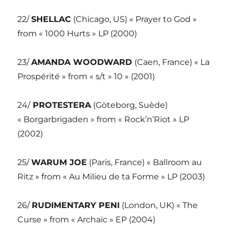
22/
SHELLAC
(Chicago, US) « Prayer to God »
from « 1000 Hurts » LP (2000)
23/
AMANDA WOODWARD
(Caen, France) « La
Prospérité » from « s/t » 10 » (2001)
24/
PROTESTERA
(Göteborg, Suède)
« Borgarbrigaden » from « Rock’n’Riot » LP
(2002)
25/
WARUM JOE
(Paris, France) « Ballroom au
Ritz » from « Au Milieu de ta Forme » LP (2003)
26/
RUDIMENTARY PENI
(London, UK) « The
Curse » from « Archaïc » EP (2004)