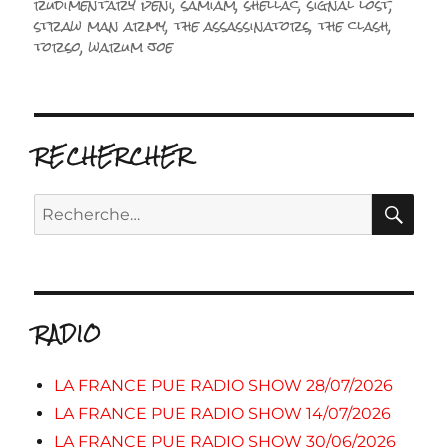
rudimentary peni
,
samiam
,
shellac
,
signal lost
,
straw man army
,
the assassinators
,
the clash
,
torso
,
warum joe
RECHERCHER
RE
Recherche
pour :
RADIO
LA FRANCE PUE RADIO SHOW 28/07/2026
LA FRANCE PUE RADIO SHOW 14/07/2026
LA FRANCE PUE RADIO SHOW 30/06/2026