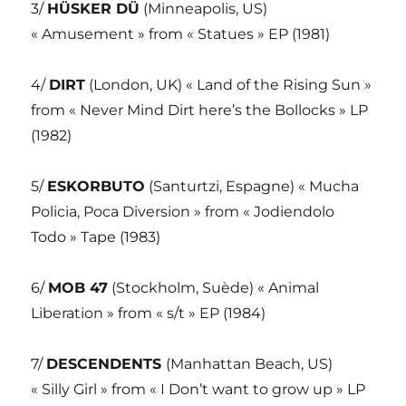
3/
HÜSKER DÜ
(Minneapolis, US)
« Amusement » from « Statues » EP (1981)
4/
DIRT
(London, UK) « Land of the Rising Sun »
from « Never Mind Dirt here’s the Bollocks » LP
(1982)
5/
ESKORBUTO
(Santurtzi, Espagne) « Mucha
Policia, Poca Diversion » from « Jodiendolo
Todo » Tape (1983)
6/
MOB 47
(Stockholm, Suède) « Animal
Liberation » from « s/t » EP (1984)
7/
DESCENDENTS
(Manhattan Beach, US)
« Silly Girl » from « I Don’t want to grow up » LP