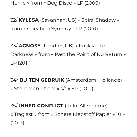
Home » from « Dog Disco » LP (2009)
32/
KYLESA
(Savannah, US) « Spiral Shadow »
from « Cheating Synergy » LP (2010)
33/
AGNOSY
(London, UK) « Enslaved in
Darkness » from « Past the Point of No Return »
LP (2011)
34/
BUITEN GEBRUIK
(Amsterdam, Hollande)
« Stemmen » from « s/t » EP (2012)
35/
INNER CONFLICT
(Köln, Allemagne)
« Traglast » from « Schere Klebstoff Papier » 10 »
(2013)