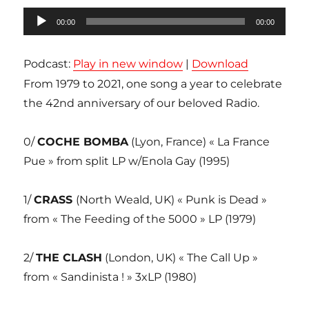
Lecteur
00:00
00:00
audio
Podcast:
Play in new window
|
Download
From 1979 to 2021, one song a year to celebrate
the 42nd anniversary of our beloved Radio.
0/
COCHE BOMBA
(Lyon, France) « La France
Pue » from split LP w/Enola Gay (1995)
1/
CRASS
(North Weald, UK) « Punk is Dead »
from « The Feeding of the 5000 » LP (1979)
2/
THE CLASH
(London, UK) « The Call Up »
from « Sandinista ! » 3xLP (1980)