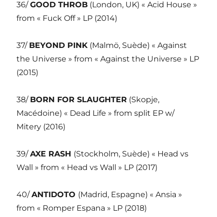
36/
GOOD THROB
(London, UK) « Acid House »
from « Fuck Off » LP (2014)
37/
BEYOND PINK
(Malmö, Suède) « Against
the Universe » from « Against the Universe » LP
(2015)
38/
BORN FOR SLAUGHTER
(Skopje,
Macédoine) « Dead Life » from split EP w/
Mitery (2016)
39/
AXE RASH
(Stockholm, Suède) « Head vs
Wall » from « Head vs Wall » LP (2017)
40/
ANTIDOTO
(Madrid, Espagne) « Ansia »
from « Romper Espana » LP (2018)