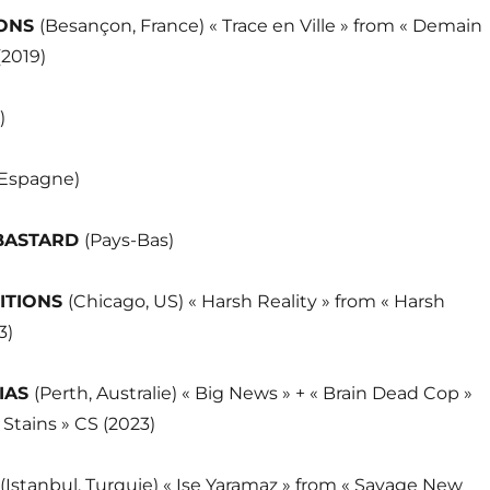
IONS
(Besançon, France) « Trace en Ville » from « Demain
(2019)
)
(Espagne)
BASTARD
(Pays-Bas)
ITIONS
(Chicago, US) « Harsh Reality » from « Harsh
3)
IAS
(Perth, Australie) « Big News » + « Brain Dead Cop »
Stains » CS (2023)
(Istanbul, Turquie) « Ise Yaramaz » from « Savage New