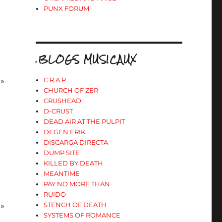
PUNX FORUM
.BLOGS MUSICAUX
C.R.A.P.
 »
CHURCH OF ZER
CRUSHEAD
D-CRUST
DEAD AIR AT THE PULPIT
DEGEN ERIK
DISCARGA DIRECTA
DUMP SITE
KILLED BY DEATH
MEANTIME
PAY NO MORE THAN
RUIDO
STENCH OF DEATH
 »
SYSTEMS OF ROMANCE