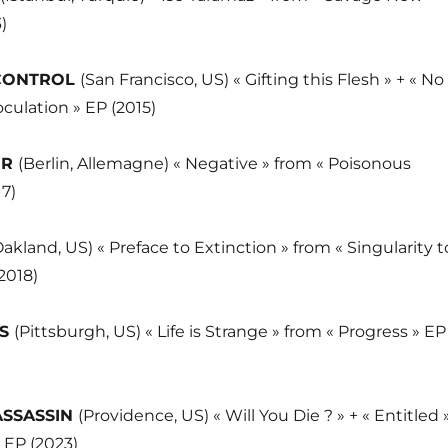
)
 CONTROL
(San Francisco, US) « Gifting this Flesh » + « No
oculation » EP (2015)
ER
(Berlin, Allemagne) « Negative » from « Poisonous
7)
Oakland, US) « Preface to Extinction » from « Singularity t
2018)
KS
(Pittsburgh, US) « Life is Strange » from « Progress » EP
ASSASSIN
(Providence, US) « Will You Die ? » + « Entitled 
» EP (2023)