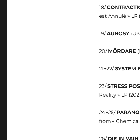
18/
CONTRACT
est Annulé » LP 
19/
AGNOSY
(UK
20/
MÖRDARE
21+22/
SYSTEM 
23/
STRESS POS
Reality » LP (202
24+25/
PARANO
from « Chemical 
26/
DIE IN VAIN