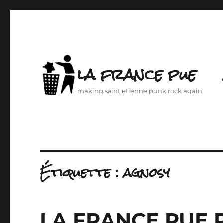
la france pue
making saint etienne punk rock again
Étiquette :
agnosy
LA FRANCE PUE