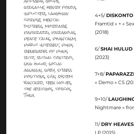
affreux
,
golpe
,
grisaille
,
henry fonda
,
inflicter
,
laughing
4+5/
DISKONT
corpse
,
mental
Framtid » + « Se
distress
,
mordare
,
paparazzi
,
paranoias
,
(2018)
peace talks
,
phantasm
,
public interest
,
punk
,
6/
SHAI HULUD
renegades of punk
,
rito
,
ritual control
,
(2023)
shai hulud
,
social
assassin
,
spew
,
stress
7+8/
PAPARAZZ
positions
,
svin
,
system
bastard
,
teen wolves
,
« Demo » CS (20
the vertigos
,
tozcos
,
Tuna
9+10/
LAUGHIN
Nightmare » fr
11/
DRY HEAVE
LP (2015)