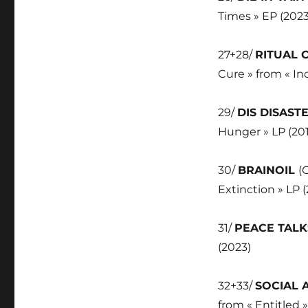
Times » EP (2023
27+28/
RITUAL
Cure » from « In
29/
DIS DISAST
Hunger » LP (201
30/
BRAINOIL
(
Extinction » LP (
31/
PEACE TAL
(2023)
32+33/
SOCIAL 
from « Entitled 