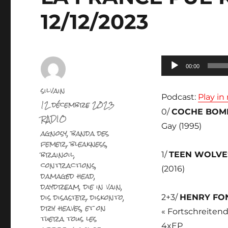
12/12/2023
Lecteur
00:00
audio
Auteur
silvain
Podcast:
Play i
Publié
12 décembre 2023
le
0/
COCHE BOM
Catégories
RADIO
Gay (1995)
Étiquettes
agnosy
,
banda des
femer
,
bleakness
,
brainoil
,
1/
TEEN WOLV
contractions
,
(2016)
damaged head
,
daydream
,
die in vain
,
dis disaster
,
diskonto
,
2+3/
HENRY F
dry heaves
,
et on
« Fortschreiten
tuera tous les
4xEP