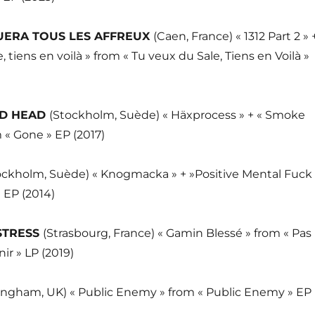
UERA TOUS LES AFFREUX
(Caen, France) « 1312 Part 2 » 
, tiens en voilà » from « Tu veux du Sale, Tiens en Voilà »
D HEAD
(Stockholm, Suède) « Häxprocess » + « Smoke
 « Gone » EP (2017)
ockholm, Suède) « Knogmacka » + »Positive Mental Fuck
» EP (2014)
STRESS
(Strasbourg, France) « Gamin Blessé » from « Pas
r » LP (2019)
ingham, UK) « Public Enemy » from « Public Enemy » EP