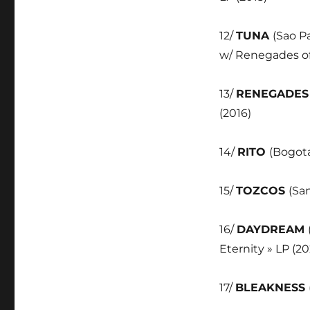
12/
TUNA
(Sao P
w/ Renegades of
13/
RENEGADES
(2016)
14/
RITO
(Bogota
15/
TOZCOS
(San
16/
DAYDREAM
Eternity » LP (20
17/
BLEAKNESS