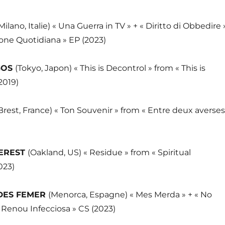
Milano, Italie) « Una Guerra in TV » + « Diritto di Obbedire 
one Quotidiana » EP (2023)
GOS
(Tokyo, Japon) « This is Decontrol » from « This is
2019)
Brest, France) « Ton Souvenir » from « Entre deux averses
TEREST
(Oakland, US) « Residue » from « Spiritual
023)
DES FEMER
(Menorca, Espagne) « Mes Merda » + « No
 Renou Infecciosa » CS (2023)