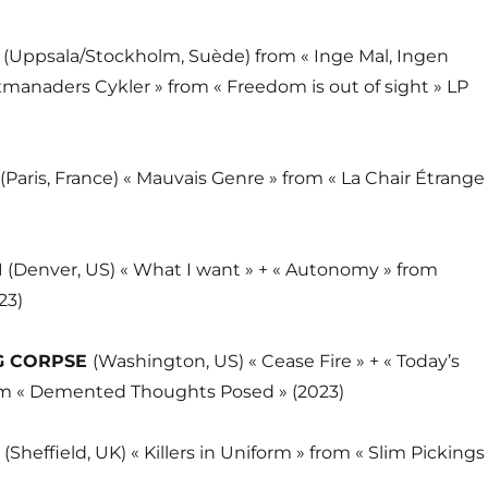
O
(Uppsala/Stockholm, Suède) from « Inge Mal, Ingen
xmanaders Cykler » from « Freedom is out of sight » LP
(Paris, France) « Mauvais Genre » from « La Chair Étrange
I
(Denver, US) « What I want » + « Autonomy » from
23)
G CORPSE
(Washington, US) « Cease Fire » + « Today’s
om « Demented Thoughts Posed » (2023)
S
(Sheffield, UK) « Killers in Uniform » from « Slim Pickings