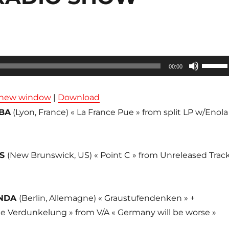
Utilisez
00:00
les
flèches
n new window
|
Download
haut/ba
BA
(Lyon, France) « La France Pue » from split LP w/Enola
pour
augmen
ou
ES
(New Brunswick, US) « Point C » from Unreleased Trac
diminue
le
volume
ONDA
(Berlin, Allemagne) « Graustufendenken » +
de Verdunkelung » from V/A « Germany will be worse »