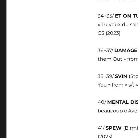
34+35/
ET ON T
« Tu veux du sale
CS (2023)
36+37/
DAMAGE
them Out » from
38+39/
SVIN
(St
You » from « s/t 
40/
MENTAL DI
beaucoup d’Aveni
41/
SPEW
(Birm
(2023)