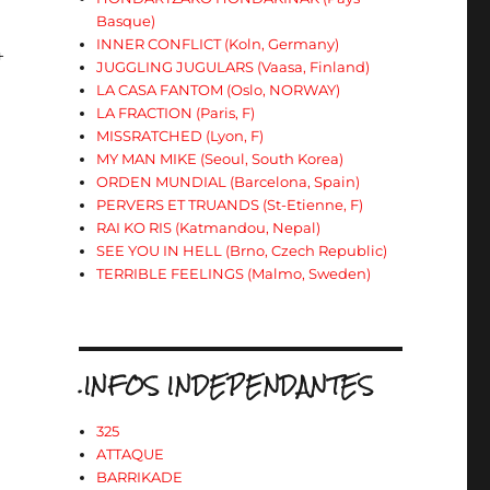
Basque)
INNER CONFLICT (Koln, Germany)
+
JUGGLING JUGULARS (Vaasa, Finland)
LA CASA FANTOM (Oslo, NORWAY)
LA FRACTION (Paris, F)
MISSRATCHED (Lyon, F)
MY MAN MIKE (Seoul, South Korea)
ORDEN MUNDIAL (Barcelona, Spain)
PERVERS ET TRUANDS (St-Etienne, F)
RAI KO RIS (Katmandou, Nepal)
SEE YOU IN HELL (Brno, Czech Republic)
TERRIBLE FEELINGS (Malmo, Sweden)
.INFOS INDEPENDANTES
325
ATTAQUE
BARRIKADE