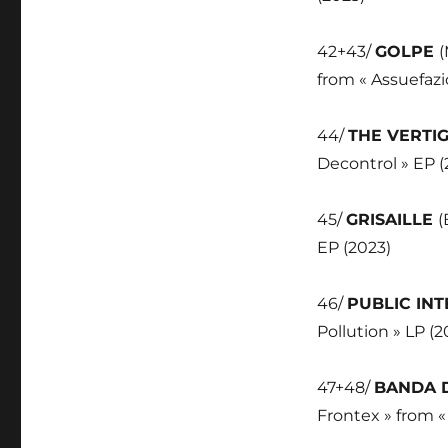
42+43/
GOLPE
(
from « Assuefazi
44/
THE VERTI
Decontrol » EP (
45/
GRISAILLE
(
EP (2023)
46/
PUBLIC IN
Pollution » LP (2
47+48/
BANDA 
Frontex » from «