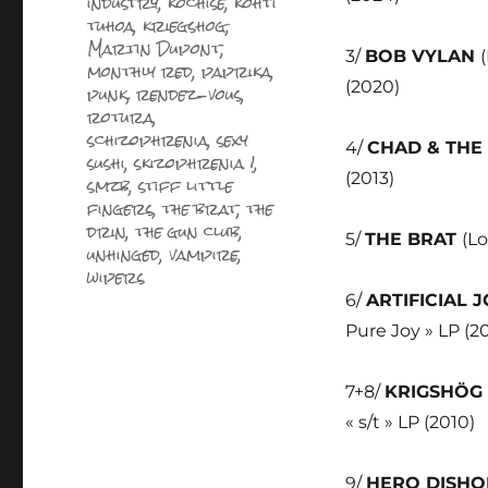
industry
,
kochise
,
kohti
tuhoa
,
kriegshog
,
Martin Dupont
,
3/
BOB VYLAN
monthly red
,
paprika
,
(2020)
punk
,
rendez-vous
,
rotura
,
schizophrenia
,
sexy
4/
CHAD & THE
sushi
,
skizophrenia !
,
(2013)
smzb
,
stiff little
fingers
,
the brat
,
the
drin
,
the gun club
,
5/
THE BRAT
(Lo
unhinged
,
vampire
,
wipers
6/
ARTIFICIAL 
Pure Joy » LP (2
7+8/
KRIGSHÖG
« s/t » LP (2010)
9/
HERO DISH