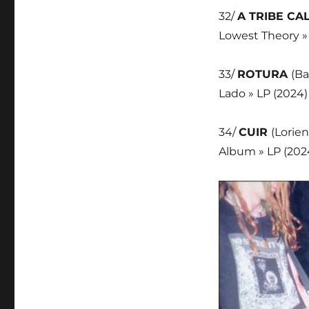
32/
A TRIBE CA
Lowest Theory » 
33/
ROTURA
(Ba
Lado » LP (2024)
34/
CUIR
(Lorie
Album » LP (202