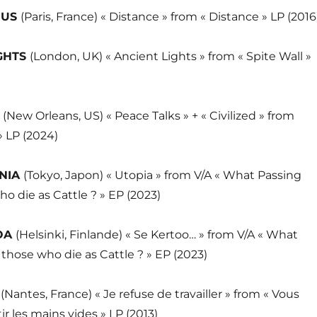
OUS
(Paris, France) « Distance » from « Distance » LP (2016
IGHTS
(London, UK) « Ancient Lights » from « Spite Wall »
A
(New Orleans, US) « Peace Talks » + « Civilized » from
 » LP (2024)
NIA
(Tokyo, Japon) « Utopia » from V/A « What Passing
ho die as Cattle ? » EP (2023)
OA
(Helsinki, Finlande) « Se Kertoo… » from V/A « What
 those who die as Cattle ? » EP (2023)
I
(Nantes, France) « Je refuse de travailler » from « Vous
tir les mains vides » LP (2013)