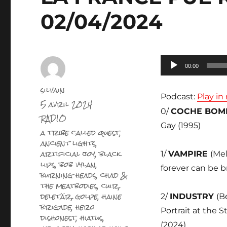
02/04/2024
Lecteur
00:00
audio
Auteur
silvain
Podcast:
Play i
Publié
5 avril 2024
le
0/
COCHE BOM
Catégories
RADIO
Gay (1995)
Étiquettes
a tribe called quest
,
ancient lights
,
artificial joy
,
black
1/
VAMPIRE
(Mel
lips
,
bob vylan
,
forever can be b
burning heads
,
chad &
the meatbodies
,
cuir
,
deletär
,
golpe
,
haine
2/
INDUSTRY
(B
brigade
,
hero
Portrait at the S
dishonest
,
hiatus
,
(2024)