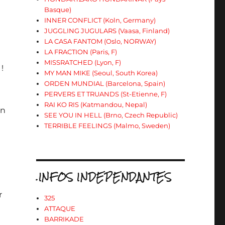
Basque)
INNER CONFLICT (Koln, Germany)
JUGGLING JUGULARS (Vaasa, Finland)
LA CASA FANTOM (Oslo, NORWAY)
LA FRACTION (Paris, F)
MISSRATCHED (Lyon, F)
!
MY MAN MIKE (Seoul, South Korea)
ORDEN MUNDIAL (Barcelona, Spain)
PERVERS ET TRUANDS (St-Etienne, F)
RAI KO RIS (Katmandou, Nepal)
On
SEE YOU IN HELL (Brno, Czech Republic)
TERRIBLE FEELINGS (Malmo, Sweden)
.INFOS INDEPENDANTES
r
325
ATTAQUE
BARRIKADE