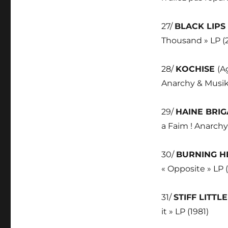
27/
BLACK LIPS
Thousand » LP (
28/
KOCHISE
(A
Anarchy & Musik
29/
HAINE BRI
a Faim ! Anarchy
30/
BURNING H
« Opposite » LP 
31/
STIFF LITTL
it » LP (1981)