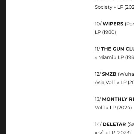
Society » LP (20
10/
WIPERS
(Por
LP (1980)
11/
THE GUN C
« Miami » LP (198
12/
SMZB
(Wuhan
Asia Vol 1 » LP (2
13/
MONTHLY 
Vol 1 » LP (2024)
14/
DELETÄR
(S
« s/t » LP (2023)