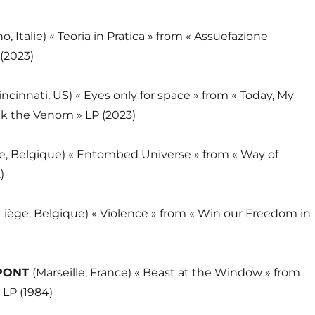
no, Italie) « Teoria in Pratica » from « Assuefazione
(2023)
incinnati, US) « Eyes only for space » from « Today, My
nk the Venom » LP (2023)
ge, Belgique) « Entombed Universe » from « Way of
)
Liège, Belgique) « Violence » from « Win our Freedom in
PONT
(Marseille, France) « Beast at the Window » from
 LP (1984)