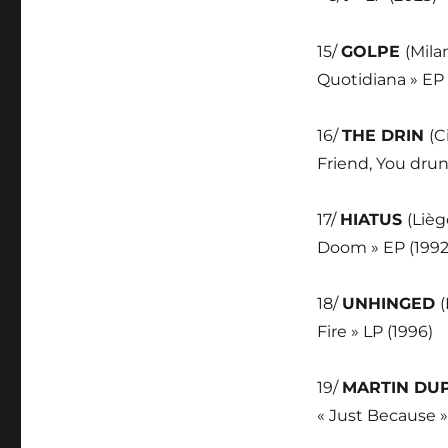
15/
GOLPE
(Mila
Quotidiana » EP 
16/
THE DRIN
(C
Friend, You dru
17/
HIATUS
(Liè
Doom » EP (1992
18/
UNHINGED
(
Fire » LP (1996)
19/
MARTIN DU
« Just Because »