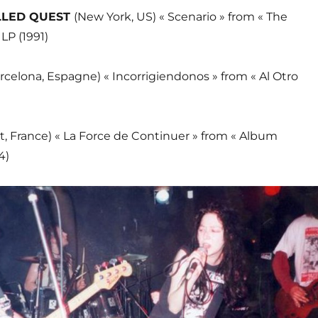
LLED QUEST
(New York, US) « Scenario » from « The
LP (1991)
rcelona, Espagne) « Incorrigiendonos » from « Al Otro
nt, France) « La Force de Continuer » from « Album
4)