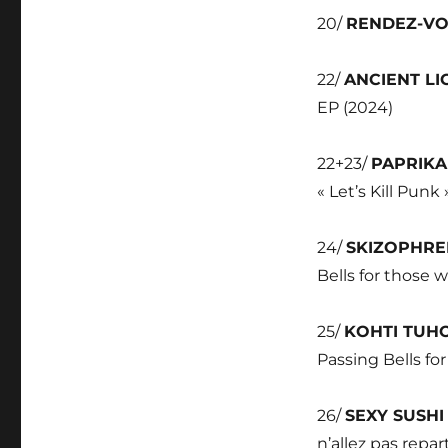
20/
RENDEZ-V
22/
ANCIENT L
EP (2024)
22+23/
PAPRIK
« Let’s Kill Punk
24/
SKIZOPHRE
Bells for those w
25/
KOHTI TUH
Passing Bells for
26/
SEXY SUSH
n’allez pas repar