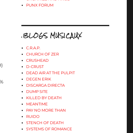
PUNX FORUM
.BLOGS MUSICAUX
C.R.A.P.
CHURCH OF ZER
CRUSHEAD
0)
D-CRUST
DEAD AIR AT THE PULPIT
DEGEN ERIK
0%
DISCARGA DIRECTA
DUMP SITE
KILLED BY DEATH
MEANTIME
PAY NO MORE THAN
RUIDO
STENCH OF DEATH
SYSTEMS OF ROMANCE