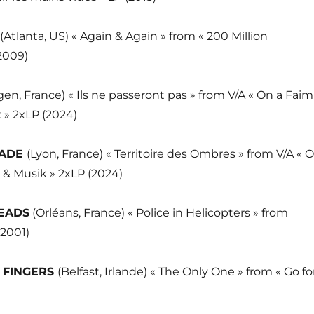
(Atlanta, US) « Again & Again » from « 200 Million
2009)
gen, France) « Ils ne passeront pas » from V/A « On a Faim 
 » 2xLP (2024)
GADE
(Lyon, France) « Territoire des Ombres » from V/A « 
 & Musik » 2xLP (2024)
EADS
(Orléans, France) « Police in Helicopters » from
(2001)
E FINGERS
(Belfast, Irlande) « The Only One » from « Go fo