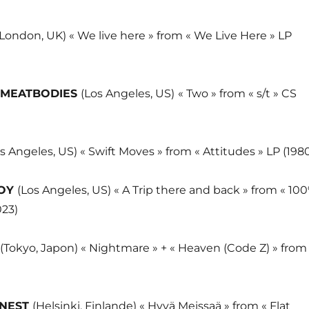
(London, UK) « We live here » from « We Live Here » LP
 MEATBODIES
(Los Angeles, US)
« Two » from « s/t » CS
s Angeles, US) « Swift Moves » from « Attitudes » LP (198
JOY
(Los Angeles, US) « A Trip there and back » from « 10
023)
(Tokyo, Japon) « Nightmare » + « Heaven (Code Z) » from
ONEST
(Helsinki, Finlande) « Hyvä Meissaä » from « Flat