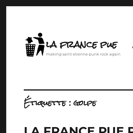
la france pue
making saint etienne punk rock again
Étiquette :
golpe
LA FRANCE PUE