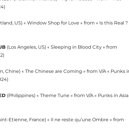
24)
tland, US) « Window Shop for Love » from « Is this Real ?
LUB
(Los Angeles, US) « Sleeping in Blood City » from
2)
, Chine) « The Chinese are Coming » from V/A « Punks i
024)
RED
(Philippines) « Theme Tune » from V/A « Punks in Asia
aint-Etienne, France) « Il ne reste qu’une Ombre » from