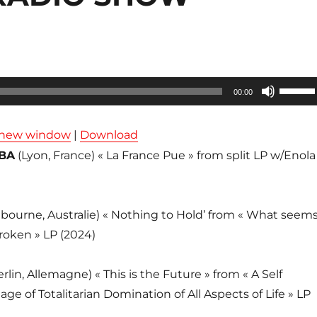
Utilisez
00:00
les
flèches
n new window
|
Download
haut/ba
BA
(Lyon, France) « La France Pue » from split LP w/Enola
pour
augmen
ou
bourne, Australie) « Nothing to Hold’ from « What seem
diminue
roken » LP (2024)
le
volume
erlin, Allemagne) « This is the Future » from « A Self
tage of Totalitarian Domination of All Aspects of Life » LP